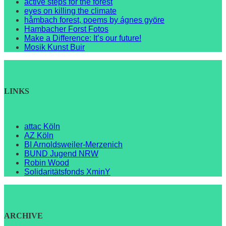
åctive steps for the forest
eyes on killing the climate
håmbach forest, poems by ágnes györe
Hambacher Forst Fotos
Make a Difference: It’s our future!
Mosik Kunst Buir
LINKS
attac Köln
AZ Köln
BI Arnoldsweiler-Merzenich
BUND Jugend NRW
Robin Wood
Solidaritätsfonds XminY
ARCHIVE