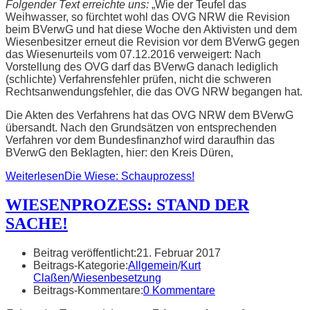
Folgender Text erreichte uns:
„Wie der Teufel das
Weihwasser, so fürchtet wohl das OVG NRW die Revision
beim BVerwG und hat diese Woche den Aktivisten und dem
Wiesenbesitzer erneut die Revision vor dem BVerwG gegen
das Wiesenurteils vom 07.12.2016 verweigert: Nach
Vorstellung des OVG darf das BVerwG danach lediglich
(schlichte) Verfahrensfehler prüfen, nicht die schweren
Rechtsanwendungsfehler, die das OVG NRW begangen hat.
Die Akten des Verfahrens hat das OVG NRW dem BVerwG
übersandt. Nach den Grundsätzen von entsprechenden
Verfahren vor dem Bundesfinanzhof wird daraufhin das
BVerwG den Beklagten, hier: den Kreis Düren,
Weiterlesen
Die Wiese: Schauprozess!
WIESENPROZESS: STAND DER
SACHE!
Beitrag veröffentlicht:
21. Februar 2017
Beitrags-Kategorie:
Allgemein
/
Kurt
Claßen
/
Wiesenbesetzung
Beitrags-Kommentare:
0 Kommentare