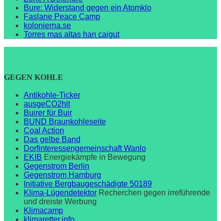
Bure: Widerstand gegen ein Atomklo
Faslane Peace Camp
kolonierna.se
Torres mas altas han caigut
GEGEN KOHLE
Antikohle-Ticker
ausgeCO2hlt
Buirer für Buir
BUND Braunkohleseite
Coal Action
Das gelbe Band
Dorfinteressengemeinschaft Wanlo
EKIB
Energiekämpfe in Bewegung
Gegenstrom Berlin
Gegenstrom Hamburg
Initiative Bergbaugeschädigte 50189
Klima-Lügendetektor
Recherchen gegen irreführende
und dreiste Werbung
Klimacamp
klimaretter.info