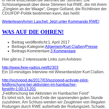
in NRW entscheidet die Mehrheit der Stimmen. Die
Schlüsselgewalt über diese Stimmen hat RWE, die mit ihrem
„Zünglein an der Waage“, Gregor Golland, die Richtlinien der
CDU/FDP-Politik bestimmen kann, das heißt:
Weiterlesen
Armin Laschet: Jetzt unter Kommando RWE!
WAS AUF DIE OHREN!
Beitrag veröffentlicht:
1. April 2017
Beitrags-Kategorie:
Allgemein
/
Kurt Claßen
/
Presse
Beitrags-Kommentare:
3 Kommentare
Hier gibt es 2 interessante Links zum Anhören:
http://www.freie-radios.net/82303
Ein 10-minütiges Interview mit Wiesenbesitzer Kurt Claßen.
http://soziopod.de/2017/03/soziopod-activate-pilot-
feldforschung-bei-aktivisten-im-hambacher-
forst/#t=1:00:13.201
„Feldforschung bei Aktivisten im Hambacher Forst“
Es lohnt sich, bis zum Ende der spannenden guten Stunde
zuzuhören. Am Schluss werden wir ZeugInnen von illegalen
Rodungen durch RWE außerhalb der Rodungszeit. Schade,