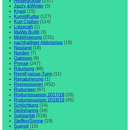
Hintergründe
(237)
Jazzy &Winter
(3)
Knast
(15)
Kunst/Kultur
(127)
Kurt Claßen
(114)
Lützerath
(1)
MaWa BuWi
(3)
Mobilisierung
(231)
nachhaltiger Aktivismus
(18)
Neuland
(18)
Norden
(7)
Oaktown
(9)
Presse
(247)
Räumung
(86)
RemiFraisse-Turm
(11)
Renaturierung
(1)
Repressionen
(452)
Rodungen
(67)
Rodungssaison 2017/18
(33)
Rodungssaison 2018/19
(45)
Schlichtung
(14)
Skillsharing
(34)
Solidarität
(518)
Steffen/Sonne
(19)
Suendi
(10)