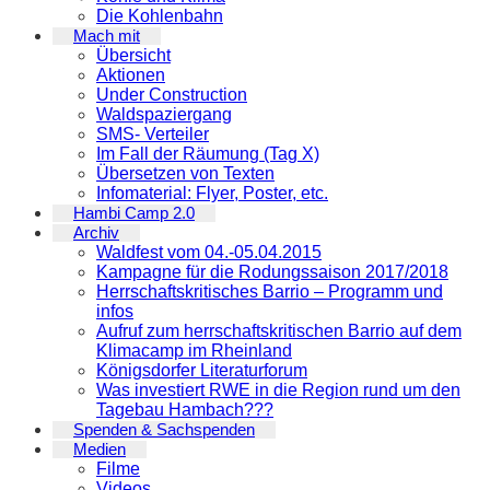
Die Kohlenbahn
Mach mit
Übersicht
Aktionen
Under Construction
Waldspaziergang
SMS- Verteiler
Im Fall der Räumung (Tag X)
Übersetzen von Texten
Infomaterial: Flyer, Poster, etc.
Hambi Camp 2.0
Archiv
Waldfest vom 04.-05.04.2015
Kampagne für die Rodungssaison 2017/2018
Herrschaftskritisches Barrio – Programm und
infos
Aufruf zum herrschaftskritischen Barrio auf dem
Klimacamp im Rheinland
Königsdorfer Literaturforum
Was investiert RWE in die Region rund um den
Tagebau Hambach???
Spenden & Sachspenden
Medien
Filme
Videos