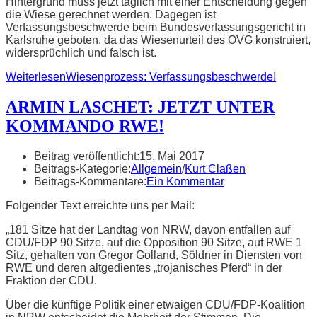
Hintergrund muss jetzt täglich mit einer Entscheidung gegen
die Wiese gerechnet werden. Dagegen ist
Verfassungsbeschwerde beim Bundesverfassungsgericht in
Karlsruhe geboten, da das Wiesenurteil des OVG konstruiert,
widersprüchlich und falsch ist.
Weiterlesen
Wiesenprozess: Verfassungsbeschwerde!
ARMIN LASCHET: JETZT UNTER
KOMMANDO RWE!
Beitrag veröffentlicht:
15. Mai 2017
Beitrags-Kategorie:
Allgemein
/
Kurt Claßen
Beitrags-Kommentare:
Ein Kommentar
Folgender Text erreichte uns per Mail:
„181 Sitze hat der Landtag von NRW, davon entfallen auf
CDU/FDP 90 Sitze, auf die Opposition 90 Sitze, auf RWE 1
Sitz, gehalten von Gregor Golland, Söldner in Diensten von
RWE und deren altgedientes „trojanisches Pferd“ in der
Fraktion der CDU.
Über die künftige Politik einer etwaigen CDU/FDP-Koalition