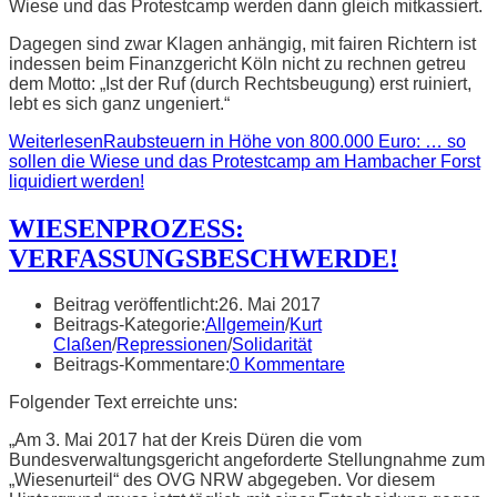
Wiese und das Protestcamp werden dann gleich mitkassiert.
Dagegen sind zwar Klagen anhängig, mit fairen Richtern ist
indessen beim Finanzgericht Köln nicht zu rechnen getreu
dem Motto: „Ist der Ruf (durch Rechtsbeugung) erst ruiniert,
lebt es sich ganz ungeniert.“
Weiterlesen
Raubsteuern in Höhe von 800.000 Euro: … so
sollen die Wiese und das Protestcamp am Hambacher Forst
liquidiert werden!
WIESENPROZESS:
VERFASSUNGSBESCHWERDE!
Beitrag veröffentlicht:
26. Mai 2017
Beitrags-Kategorie:
Allgemein
/
Kurt
Claßen
/
Repressionen
/
Solidarität
Beitrags-Kommentare:
0 Kommentare
Folgender Text erreichte uns:
„Am 3. Mai 2017 hat der Kreis Düren die vom
Bundesverwaltungsgericht angeforderte Stellungnahme zum
„Wiesenurteil“ des OVG NRW abgegeben. Vor diesem