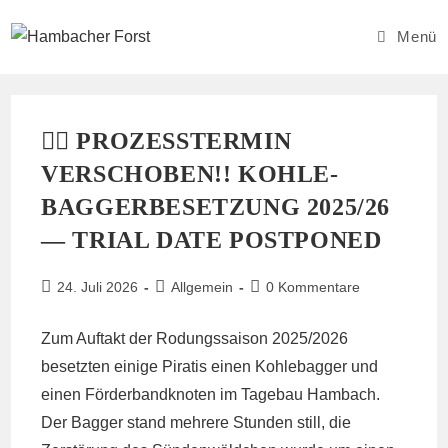
Zum
Inhalt
Menü
springen
🏴‍☠️ PROZESSTERMIN
VERSCHOBEN!! KOHLE-
BAGGERBESETZUNG 2025/26
— TRIAL DATE POSTPONED
Beitrag
Beitrags-
Beitrags-
24. Juli 2026
Allgemein
0 Kommentare
veröffentlicht:
Kategorie:
Kommentare:
Zum Auftakt der Rodungssaison 2025/2026
besetzten einige Piratis einen Kohlebagger und
einen Förderbandknoten im Tagebau Hambach.
Der Bagger stand mehrere Stunden still, die