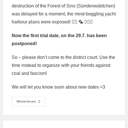
destruction of the Forest of Sins (Sündenwäldchen)
was delayed for a moment, the mind-boggling yacht
harbour plans were exposed! 🏴‍☠️ 🦜 🧚🏼‍♀️
Now the first trial date, on the 29.7. has been
postponed!
So – please don’t come to the district court. Use the
time instead to organize with your friends against
coal and fascism!
We will let you know soon about new dates <3
🏴‍☠️
Weiterlesen
Prozesstermin
Verschoben!!
Kohle-
Baggerbesetzung
2025/26
—