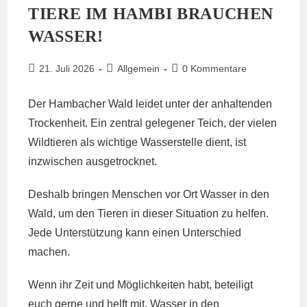
Trial
TIERE IM HAMBI BRAUCHEN
Date
Postponed
WASSER!
Beitrag
Beitrags-
Beitrags-
21. Juli 2026
Allgemein
0 Kommentare
veröffentlicht:
Kategorie:
Kommentare:
Der Hambacher Wald leidet unter der anhaltenden
Trockenheit. Ein zentral gelegener Teich, der vielen
Wildtieren als wichtige Wasserstelle dient, ist
inzwischen ausgetrocknet.
Deshalb bringen Menschen vor Ort Wasser in den
Wald, um den Tieren in dieser Situation zu helfen.
Jede Unterstützung kann einen Unterschied
machen.
Wenn ihr Zeit und Möglichkeiten habt, beteiligt
euch gerne und helft mit, Wasser in den