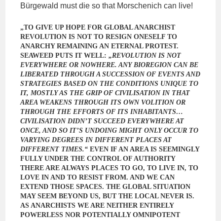
Bürgewald must die so that Morschenich can live!
„TO GIVE UP HOPE FOR GLOBAL ANARCHIST
REVOLUTION IS NOT TO RESIGN ONESELF TO
ANARCHY REMAINING AN ETERNAL PROTEST.
SEAWEED PUTS IT WELL:
„REVOLUTION IS NOT
EVERYWHERE OR NOWHERE. ANY BIOREGION CAN BE
LIBERATED THROUGH A SUCCESSION OF EVENTS AND
STRATEGIES BASED ON THE CONDITIONS UNIQUE TO
IT, MOSTLY AS THE GRIP OF CIVILISATION IN THAT
AREA WEAKENS THROUGH ITS OWN VOLITION OR
THROUGH THE EFFORTS OF ITS INHABITANTS…
CIVILISATION DIDN’T SUCCEED EVERYWHERE AT
ONCE, AND SO IT’S UNDOING MIGHT ONLY OCCUR TO
VARYING DEGREES IN DIFFERENT PLACES AT
DIFFERENT TIMES.“
EVEN IF AN AREA IS SEEMINGLY
FULLY UNDER THE CONTROL OF AUTHORITY
THERE ARE ALWAYS PLACES TO GO, TO LIVE IN, TO
LOVE IN AND TO RESIST FROM. AND WE CAN
EXTEND THOSE SPACES. THE GLOBAL SITUATION
MAY SEEM BEYOND US, BUT THE LOCAL NEVER IS.
AS ANARCHISTS WE ARE NEITHER ENTIRELY
POWERLESS NOR POTENTIALLY OMNIPOTENT