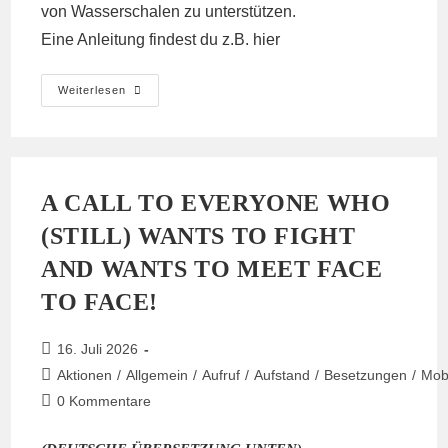
von Wasserschalen zu unterstützen.
Eine Anleitung findest du z.B.
hier
Tiere
Weiterlesen
Im
Hambi
Brauchen
Wasser!
A CALL TO EVERYONE WHO
(STILL) WANTS TO FIGHT
AND WANTS TO MEET FACE
TO FACE!
Beitrag
16. Juli 2026
veröffentlicht:
Beitrags-
Aktionen
/
Allgemein
/
Aufruf
/
Aufstand
/
Besetzungen
/
Mobi
Kategorie:
Beitrags-
0 Kommentare
Kommentare: