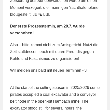
Zerstörung des Sündenwäldchen wurde um einen
Moment verzögert, die irrsinnigen Yachthafenpläne
bloßgestellt! 🏴‍☠️ 🦜 🧚🏼‍♀️
Der erste Prozesstermin, am 29.7. wurde
verschoben!
Also – bitte kommt nicht zum Amtsgericht. Nutzt die
Zeit stattdessen, euch mit euren Freundis gegen
Kohle und Faschismus zu organisieren!
Wir melden uns bald mit neuen Terminen <3
At the start of the cutting season in 2025/2026 some
pirates occupied a coal excavator and a conveyor
belt node in the open-pit Hambach mine. The
excavator stood still for several hours, the