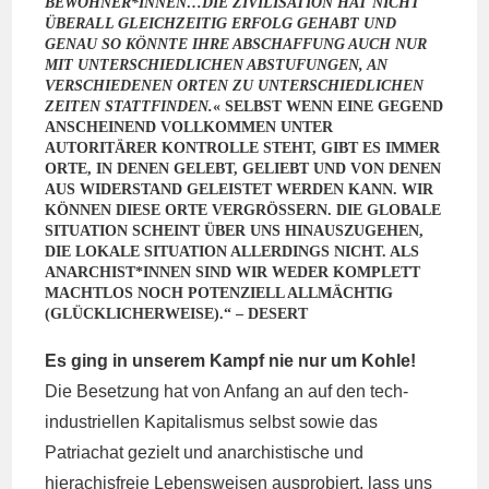
BEWOHNER*INNEN…DIE ZIVILISATION HAT NICHT
ÜBERALL GLEICHZEITIG ERFOLG GEHABT UND
GENAU SO KÖNNTE IHRE ABSCHAFFUNG AUCH NUR
MIT UNTERSCHIEDLICHEN ABSTUFUNGEN, AN
VERSCHIEDENEN ORTEN ZU UNTERSCHIEDLICHEN
ZEITEN STATTFINDEN.
« SELBST WENN EINE GEGEND
ANSCHEINEND VOLLKOMMEN UNTER
AUTORITÄRER KONTROLLE STEHT, GIBT ES IMMER
ORTE, IN DENEN GELEBT, GELIEBT UND VON DENEN
AUS WIDERSTAND GELEISTET WERDEN KANN. WIR
KÖNNEN DIESE ORTE VERGRÖSSERN. DIE GLOBALE S
ITUATION SCHEINT ÜBER UNS HINAUSZUGEHEN, D
IE LOKALE SITUATION ALLERDINGS NICHT. ALS A
NARCHIST*INNEN SIND WIR WEDER KOMPLETT M
ACHTLOS NOCH POTENZIELL ALLMÄCHTIG (
GLÜCKLICHERWEISE).“ – DESERT
Es ging in unserem Kampf nie nur um Kohle!
Die Besetzung hat von Anfang an auf den tech-
industriellen Kapitalismus selbst sowie das
Patriachat gezielt und anarchistische und
hierachisfreie Lebensweisen ausprobiert, lass uns