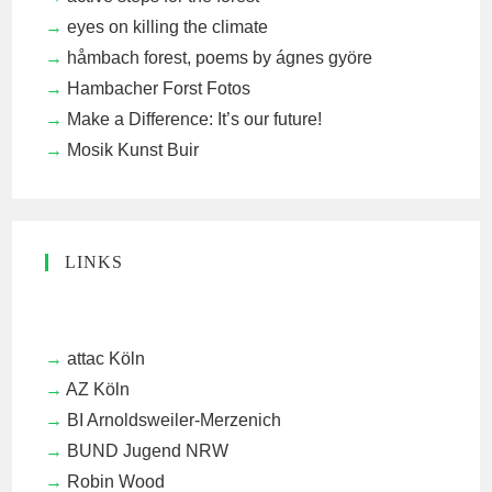
eyes on killing the climate
håmbach forest, poems by ágnes györe
Hambacher Forst Fotos
Make a Difference: It’s our future!
Mosik Kunst Buir
LINKS
attac Köln
AZ Köln
BI Arnoldsweiler-Merzenich
BUND Jugend NRW
Robin Wood