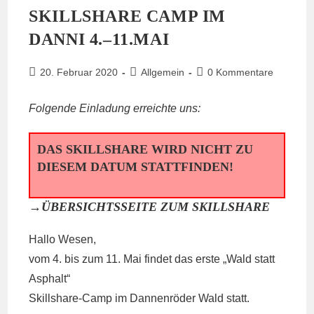
Und
SKILLSHARE CAMP IM
Knast
DANNI 4.–11.MAI
Beitrag
Beitrags-
Beitrags-
20. Februar 2020
Allgemein
0 Kommentare
veröffentlicht:
Kategorie:
Kommentare:
Folgende Einladung erreichte uns:
DAS SKILLSHARE WIRD
NICHT
ZU
DIESEM DATUM STATTFINDEN!
→
ÜBERSICHTSSEITE ZUM SKILLSHARE
Hallo Wesen,
vom 4. bis zum 11. Mai findet das erste „Wald statt
Asphalt“
Skillshare-Camp im Dannenröder Wald statt.