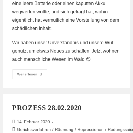
eine leere Batterie oder einen kaputten Akku
wegwerfen wollte, und sich gefragt hat, wohin
eigentlich, hat vermutlich eine Vorstellung von dem
schädlichen Inhalt.
Wir haben unser Unverständnis und unsere Wut
genutzt um etwas Neues zu schaffen. Jetzt wohnen
auch menschliche Wesen im Wald 😉
Tesla-
Weiterlesen
Wald
In
Grünheide
(Brandenbrug)
Besetzt!
-
Die
PROZESS 28.02.2020
Waldpirat*Innen
Beitrag
14. Februar 2020
veröffentlicht:
Beitrags-
Gerichtsverfahren
/
Räumung
/
Repressionen
/
Rodungssais