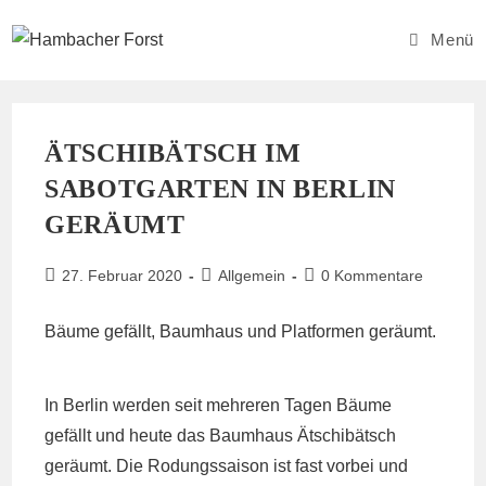
Zum
Inhalt
Menü
springen
ÄTSCHIBÄTSCH IM
SABOTGARTEN IN BERLIN
GERÄUMT
Beitrag
Beitrags-
Beitrags-
27. Februar 2020
Allgemein
0 Kommentare
veröffentlicht:
Kategorie:
Kommentare:
Bäume gefällt, Baumhaus und Platformen geräumt.
In Berlin werden seit mehreren Tagen Bäume
gefällt und heute das Baumhaus Ätschibätsch
geräumt. Die Rodungssaison ist fast vorbei und