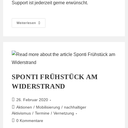
Support ist jederzeit gerne erwünscht.
Ätschibätsch
Weiterlesen
Im
Sabotgarten
In
Berlin
Geräumt
SPONTI FRÜHSTÜCK AM
WIDERSTRAND
Beitrag
26. Februar 2020
veröffentlicht:
Beitrags-
Aktionen
/
Mobilisierung
/
nachhaltiger
Kategorie:
Aktivismus
/
Termine
/
Vernetzung
Beitrags-
0 Kommentare
Kommentare: