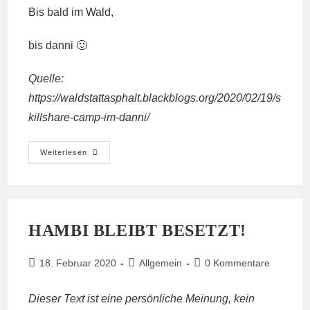
Bis bald im Wald,
bis danni 🙂
Quelle:
https://waldstattasphalt.blackblogs.org/2020/02/19/s
killshare-camp-im-danni/
Skillshare
Weiterlesen
Camp
Im
Danni
4.–
11.Mai
HAMBI BLEIBT BESETZT!
Beitrag
Beitrags-
Beitrags-
18. Februar 2020
Allgemein
0 Kommentare
veröffentlicht:
Kategorie:
Kommentare:
Dieser Text ist eine persönliche Meinung, kein