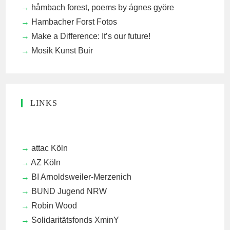
håmbach forest, poems by ágnes györe
Hambacher Forst Fotos
Make a Difference: It’s our future!
Mosik Kunst Buir
LINKS
attac Köln
AZ Köln
BI Arnoldsweiler-Merzenich
BUND Jugend NRW
Robin Wood
Solidaritätsfonds XminY