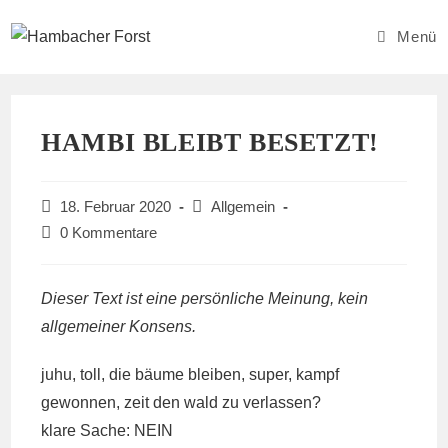
Zum
Inhalt
Menü
springen
HAMBI BLEIBT BESETZT!
Beitrag
Beitrags-
18. Februar 2020
Allgemein
veröffentlicht:
Kategorie:
Beitrags-
0 Kommentare
Kommentare:
Dieser Text ist eine persönliche Meinung, kein
allgemeiner Konsens.
juhu, toll, die bäume bleiben, super, kampf
gewonnen, zeit den wald zu verlassen?
klare Sache: NEIN