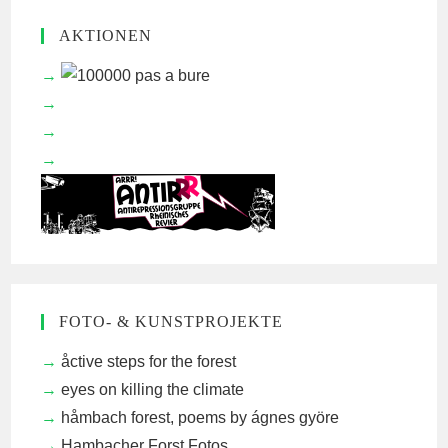
AKTIONEN
FOTO- & KUNSTPROJEKTE
åctive steps for the forest
eyes on killing the climate
håmbach forest, poems by ágnes györe
Hambacher Forst Fotos