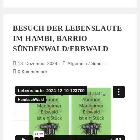
Sündi
24.12.24
BESUCH DER LEBENSLAUTE
IM HAMBI, BARRIO
SÜNDENWALD/ERBWALD
Beitrag
Beitrags-
13. Dezember 2024
Allgemein
/
Sündi
veröffentlicht:
Kategorie:
Beitrags-
0 Kommentare
Kommentare: