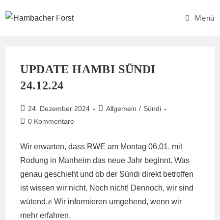
Zum
Inhalt
Menü
springen
UPDATE HAMBI SÜNDI
24.12.24
Beitrag
Beitrags-
24. Dezember 2024
Allgemein
/
Sündi
veröffentlicht:
Kategorie:
Beitrags-
0 Kommentare
Kommentare:
Wir erwarten, dass RWE am Montag 06.01. mit
Rodung in Manheim das neue Jahr beginnt. Was
genau geschieht und ob der Sündi direkt betroffen
ist wissen wir nicht. Noch nicht! Dennoch, wir sind
wütend.✊ Wir informieren umgehend, wenn wir
mehr erfahren.