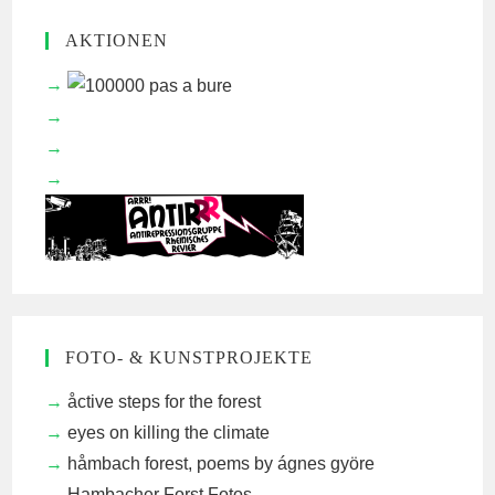
AKTIONEN
FOTO- & KUNSTPROJEKTE
åctive steps for the forest
eyes on killing the climate
håmbach forest, poems by ágnes györe
Hambacher Forst Fotos