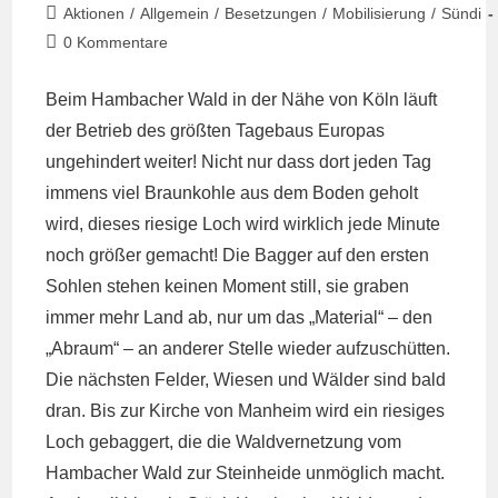
veröffentlicht:
Beitrags-
Aktionen
/
Allgemein
/
Besetzungen
/
Mobilisierung
/
Sündi
Kategorie:
Beitrags-
0 Kommentare
Kommentare:
Beim Hambacher Wald in der Nähe von Köln läuft
der Betrieb des größten Tagebaus Europas
ungehindert weiter! Nicht nur dass dort jeden Tag
immens viel Braunkohle aus dem Boden geholt
wird, dieses riesige Loch wird wirklich jede Minute
noch größer gemacht! Die Bagger auf den ersten
Sohlen stehen keinen Moment still, sie graben
immer mehr Land ab, nur um das „Material“ – den
„Abraum“ – an anderer Stelle wieder aufzuschütten.
Die nächsten Felder, Wiesen und Wälder sind bald
dran. Bis zur Kirche von Manheim wird ein riesiges
Loch gebaggert, die die Waldvernetzung vom
Hambacher Wald zur Steinheide unmöglich macht.