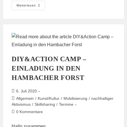
Neue
Weiterlesen
Nummer
Fürs
Pressetelefon:
0049
15168746300
DIY&ACTION CAMP –
EINLADUNG IN DEN
HAMBACHER FORST
Beitrag
6. Juli 2020
veröffentlicht:
Beitrags-
Allgemein
/
Kunst/Kultur
/
Mobilisierung
/
nachhaltiger
Kategorie:
Aktivismus
/
Skillsharing
/
Termine
Beitrags-
0 Kommentare
Kommentare:
Hallo zusammen,