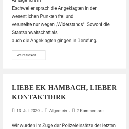
Amtsgericht in
Eschweiler sprach die Angeklagten in den
wesentlichen Punkten frei und
verurteilte nur wegen „Widerstands“. Sowohl die
Staatsanwaltschaft als
auch die Angeklagten gingen in Berufung.
Berufungsverfahren
Weiterlesen
Kraftwerksblockade
Weisweiler
Im
November
2020
In
Aachen
LIEBE EK HAMBACH, LIEBER
KONTAKTDIRK
Beitrag
Beitrags-
Beitrags-
13. Juli 2020
Allgemein
2 Kommentare
veröffentlicht:
Kategorie:
Kommentare:
Wir wurden im Zuge der Polizeieinsätze der letzten