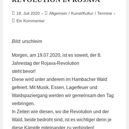
Beitrag
Beitrags-
18. Juli 2020
Allgemein
/
Kunst/Kultur
/
Termine
veröffentlicht:
Kategorie:
Beitrags-
Ein Kommentar
Kommentare:
Bild: urschleim
Morgen, am 19.07.2020, ist es soweit, der 8.
Jahrestag der Rojava-Revolution
steht bevor!
Diese wird unter anderem im Hambacher Wald
gefeiert. Mit Musik, Essen, Lagerfeuer und
Waldspaziergang werden wir gemeinsam den Tag
verbringen.
In Zeiten wie diesen, wo die Revolution und der
Wald, beide bedroht sind, ist es wichtiger denn je
diese Kämpfe miteinander zu verbinden!