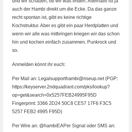
und wir schauen, ob wir was finden. Alternativ ist ja
auch der Hambi direkt um die Ecke. Da das ganze
recht spontan ist, gibt es keine richtige
Kochstruktur. Aber es gibt ein paar Herdplatten und
wenn wir alle was mitbringen kriegen wir das schon
hin und kochen einfach zusammen. Punkrock und
so.
Anmelden könnt ihr euch:
Per Mail an:
Legalsupporthambi@
riseup.net
(PGP:
https://keyserver.2ndquadrant.com/pks/lookup?
op=get&search=0x5257FEB24995F95D
Fingerprint: 3366 2D24 50C8 CE57 17F6 F3C5
5257 FEB2 4995 F95D)
Per Wire an: @hambiEAPer Signal oder SMS an: