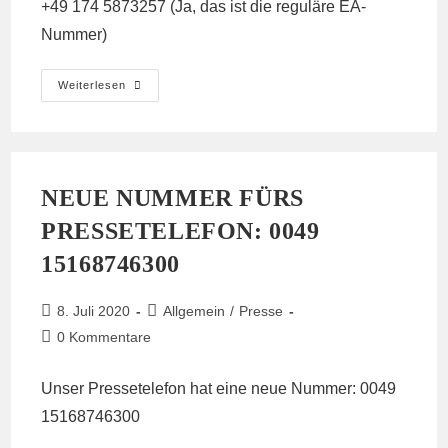
+49 174 5873257 (Ja, das ist die reguläre EA-
Nummer)
Einladung
Weiterlesen
Zum
EA-
Workshop
(18./19.07.)
NEUE NUMMER FÜRS
PRESSETELEFON: 0049
15168746300
Beitrag
Beitrags-
8. Juli 2020
Allgemein
/
Presse
veröffentlicht:
Kategorie:
Beitrags-
0 Kommentare
Kommentare:
Unser Pressetelefon hat eine neue Nummer: 0049
15168746300