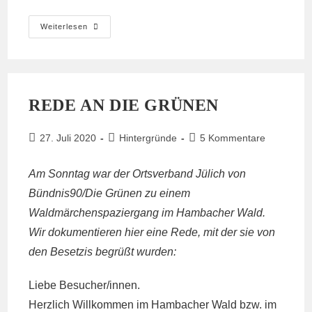
Einladung:
Weiterlesen
Solidarische
Prozessbegleitung
–
3.8.
VG
Aachen
REDE AN DIE GRÜNEN
Beitrag
Beitrags-
Beitrags-
27. Juli 2020
Hintergründe
5 Kommentare
veröffentlicht:
Kategorie:
Kommentare:
Am Sonntag war der Ortsverband Jülich von
Bündnis90/Die Grünen zu einem
Waldmärchenspaziergang im Hambacher Wald.
Wir dokumentieren hier eine Rede, mit der sie von
den Besetzis begrüßt wurden:
Liebe Besucher/innen.
Herzlich Willkommen im Hambacher Wald bzw. im