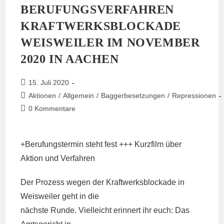
BERUFUNGSVERFAHREN
KRAFTWERKSBLOCKADE
WEISWEILER IM NOVEMBER
2020 IN AACHEN
Beitrag
15. Juli 2020
veröffentlicht:
Beitrags-
Aktionen
/
Allgemein
/
Baggerbesetzungen
/
Repressionen
Kategorie:
Beitrags-
0 Kommentare
Kommentare:
+Berufungstermin steht fest +++ Kurzfilm über
Aktion und Verfahren
Der Prozess wegen der Kraftwerksblockade in
Weisweiler geht in die
nächste Runde. Vielleicht erinnert ihr euch: Das