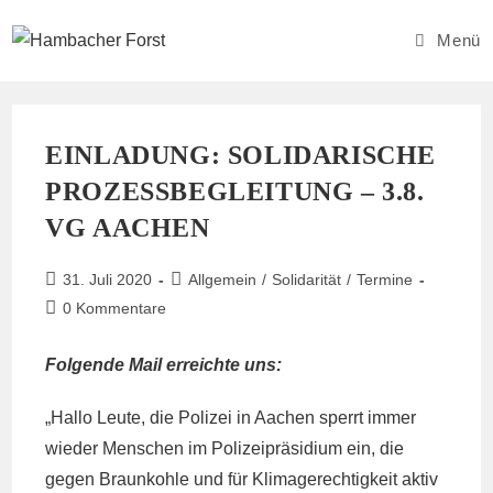
Zum
Inhalt
Menü
springen
EINLADUNG: SOLIDARISCHE
PROZESSBEGLEITUNG – 3.8.
VG AACHEN
Beitrag
Beitrags-
31. Juli 2020
Allgemein
/
Solidarität
/
Termine
veröffentlicht:
Kategorie:
Beitrags-
0 Kommentare
Kommentare:
Folgende Mail erreichte uns:
„Hallo Leute, die Polizei in Aachen sperrt immer
wieder Menschen im Polizeipräsidium ein, die
gegen Braunkohle und für Klimagerechtigkeit aktiv