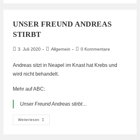
Einladung
In
Den
Hambacher
Forst
UNSER FREUND ANDREAS
STIRBT
Beitrag
Beitrags-
Beitrags-
3. Juli 2020
Allgemein
0 Kommentare
veröffentlicht:
Kategorie:
Kommentare:
Andreas sitzt in Neapel im Knast hat Krebs und
wird nicht behandelt.
Mehr auf ABC:
Unser Freund Andreas stirbt…
Unser
Weiterlesen
Freund
Andreas
Stirbt