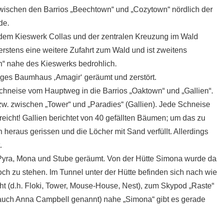
ischen den Barrios „Beechtown“ und „Cozytown“ nördlich der
de.
dem Kieswerk Collas und der zentralen Kreuzung im Wald
rstens eine weitere Zufahrt zum Wald und ist zweitens
in“ nahe des Kieswerks bedrohlich.
tiges Baumhaus ‚Amagir‘ geräumt und zerstört.
Schneise vom Hauptweg in die Barrios „Oaktown“ und „Gallien“.
. zwischen „Tower“ und „Paradies“ (Gallien). Jede Schneise
eicht! Gallien berichtet von 40 gefällten Bäumen; um das zu
eraus gerissen und die Löcher mit Sand verfüllt. Allerdings
.
yra, Mona und Stube geräumt. Von der Hütte Simona wurde da
ch zu stehen. Im Tunnel unter der Hütte befinden sich nach wie
t (d.h. Floki, Tower, Mouse-House, Nest), zum Skypod „Raste“
uch Anna Campbell genannt) nahe „Simona“ gibt es gerade