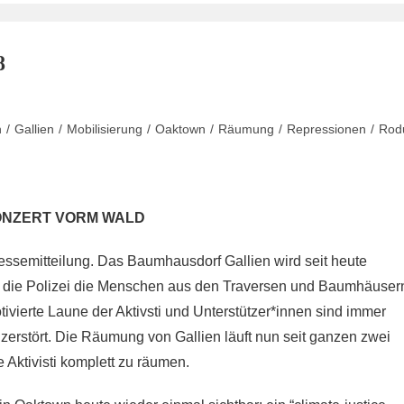
8
n
/
Gallien
/
Mobilisierung
/
Oaktown
/
Räumung
/
Repressionen
/
Rod
ONZERT VORM WALD
essemitteilung. Das Baumhausdorf Gallien wird seit heute
 die Polizei die Menschen aus den Traversen und Baumhäuser
vierte Laune der Aktivsti und Unterstützer*innen sind immer
erstört. Die Räumung von Gallien läuft nun seit ganzen zwei
e Aktivisti komplett zu räumen.