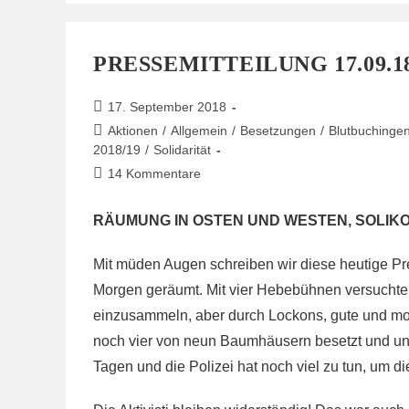
Und
Tiefbau,
Teil
1
PRESSEMITTEILUNG 17.09.1
Beitrag
17. September 2018
veröffentlicht:
Beitrags-
Aktionen
/
Allgemein
/
Besetzungen
/
Blutbuchinge
Kategorie:
2018/19
/
Solidarität
Beitrags-
14 Kommentare
Kommentare:
RÄUMUNG IN OSTEN UND WESTEN, SOLIK
Mit müden Augen schreiben wir diese heutige Pr
Morgen geräumt. Mit vier Hebebühnen versuchte
einzusammeln, aber durch Lockons, gute und moti
noch vier von neun Baumhäusern besetzt und unz
Tagen und die Polizei hat noch viel zu tun, um di