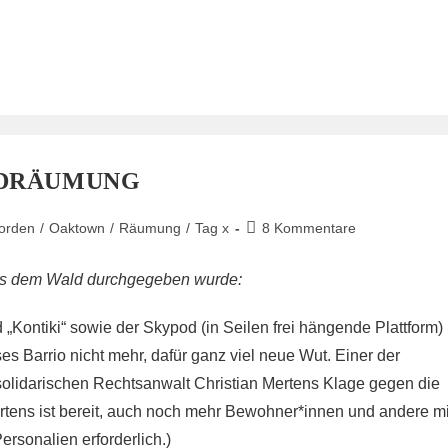
LDRÄUMUNG
Beitrags-
orden
/
Oaktown
/
Räumung
/
Tag x
8 Kommentare
Kommentare:
 aus dem Wald durchgegeben wurde:
ontiki“ sowie der Skypod (in Seilen frei hängende Plattform)
es Barrio nicht mehr, dafür ganz viel neue Wut. Einer der
olidarischen Rechtsanwalt Christian Mertens Klage gegen die
tens ist bereit, auch noch mehr Bewohner*innen und andere mi
ersonalien erforderlich.)