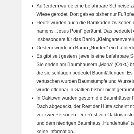
Außerdem wurde eine befahrbare Schneise zw
Wiese gerodet. Dort gab es bisher nur Fußpfa
Heute wurden auch die Barrikaden zwischen 
namens „Jesus Point“ geräumt. Das bedeutet e
insbesondere für das Barrio „Kleingartenvere
Gestern wurde im Barrio „Norden“ ein halbfer
Es gibt seit gestern jeweils eine befahrbare 
Sie enden am Baumhausern „Mona“ (Oakt.) bzw
die sie schlagen bedeutet Baumfällungen. Es r
vertuschen wurden Baumstümpfe und Wurzeln h
wurde offenbar in Gallien bisher nicht geräumt
In Oaktown wurden gestern die Baumhäuser P
Dach abgedeckt, der Rest der Hütte scheint no
vor zwei Personen. Der Rest von Oaktown steh
und dem niedrigen Baumhaus „Hundehütte“ (a
keine Information.