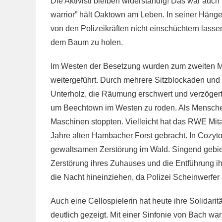
Die Aktivisti bleiben widerständig! Das war auch 
warrior” hält Oaktown am Leben. In seiner Hängem
von den Polizeikräften nicht einschüchtern lasse
dem Baum zu holen.
Im Westen der Besetzung wurden zum zweiten 
weitergeführt. Durch mehrere Sitzblockaden und n
Unterholz, die Räumung erschwert und verzöger
um Beechtown im Westen zu roden. Als Menschen l
Maschinen stoppten. Vielleicht hat das RWE Mit
Jahre alten Hambacher Forst gebracht. In Cozytow
gewaltsamen Zerstörung im Wald. Singend gebie
Zerstörung ihres Zuhauses und die Entführung i
die Nacht hineinziehen, da Polizei Scheinwerfer 
Auch eine Cellospielerin hat heute ihre Solidari
deutlich gezeigt. Mit einer Sinfonie von Bach war