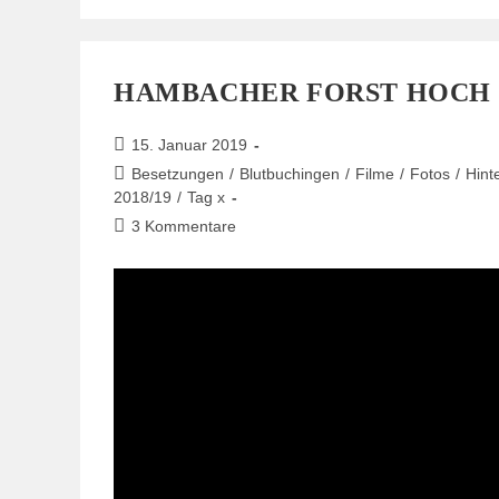
7.2.2020,
9
Uhr
In
Kerpen
HAMBACHER FORST HOCH U
Beitrag
15. Januar 2019
veröffentlicht:
Beitrags-
Besetzungen
/
Blutbuchingen
/
Filme
/
Fotos
/
Hint
Kategorie:
2018/19
/
Tag x
Beitrags-
3 Kommentare
Kommentare: