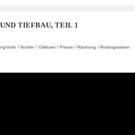
ND TIEFBAU, TEIL 1
ergründe
/
Norden
/
Oaktown
/
Presse
/
Räumung
/
Rodungssaison