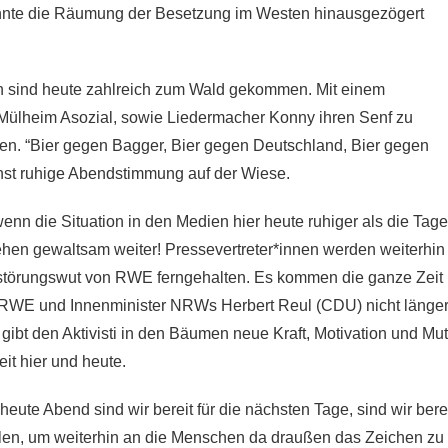
konnte die Räumung der Besetzung im Westen hinausgezögert
n sind heute zahlreich zum Wald gekommen. Mit einem
ülheim Asozial, sowie Liedermacher Konny ihren Senf zu
en. “Bier gegen Bagger, Bier gegen Deutschland, Bier gegen
nst ruhige Abendstimmung auf der Wiese.
nn die Situation in den Medien hier heute ruhiger als die Tage
hen gewaltsam weiter! Pressevertreter*innen werden weiterhin
Zerstörungswut von RWE ferngehalten. Es kommen die ganze Zeit
 RWE und Innenminister NRWs Herbert Reul (CDU) nicht länge
gibt den Aktivisti in den Bäumen neue Kraft, Motivation und Mut
it hier und heute.
ute Abend sind wir bereit für die nächsten Tage, sind wir bere
llen, um weiterhin an die Menschen da draußen das Zeichen zu