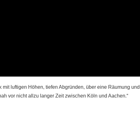
k mit luftigen Höhen, tiefen Abgründen, über eine Räumung und
hah vor nicht allzu langer Zeit zwischen Köln und Aachen.“