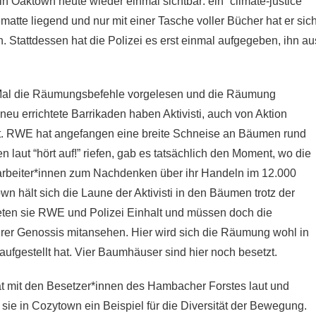
in Oaktown heute wieder einmal sichtbar: ein “climate-justice
atte liegend und nur mit einer Tasche voller Bücher hat er sic
n. Stattdessen hat die Polizei es erst einmal aufgegeben, ihn au
Mal die Räumungsbefehle vorgelesen und die Räumung
eu errichtete Barrikaden haben Aktivisti, auch von Aktion
t. RWE hat angefangen eine breite Schneise an Bäumen rund
aut “hört auf!” riefen, gab es tatsächlich den Moment, wo die
arbeiter*innen zum Nachdenken über ihr Handeln im 12.000
n hält sich die Laune der Aktivisti in den Bäumen trotz der
ten sie RWE und Polizei Einhalt und müssen doch die
hrer Genossis mitansehen. Hier wird sich die Räumung wohl in
aufgestellt hat. Vier Baumhäuser sind hier noch besetzt.
tät mit den Besetzer*innen des Hambacher Forstes laut und
 sie in Cozytown ein Beispiel für die Diversität der Bewegung.