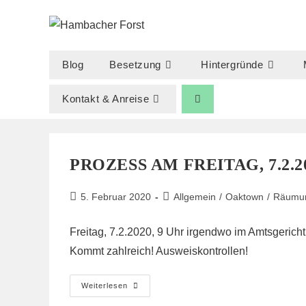
Zum
Inhalt
springen
Blog
Besetzung
Hintergründe
Kontakt & Anreise
PROZESS AM FREITAG, 7.2.2
Beitrag
Beitrags-
5. Februar 2020
Allgemein
/
Oaktown
/
Räumu
veröffentlicht:
Kategorie:
Freitag, 7.2.2020, 9 Uhr irgendwo im Amtsgeri
Kommt zahlreich! Ausweiskontrollen!
Prozess
Weiterlesen
Am
Freitag,