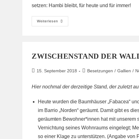
setzen: Hambi bleibt, für heute und für immer!
PRESSEMITTEILUNG
Weiterlesen
17.09.18
ZWISCHENSTAND DER WA
Beitrag
Beitrags-
15. September 2018
Besetzungen
/
Gallien
/
N
veröffentlicht:
Kategorie:
Hier nochmal der derzeitige Stand, der zuletzt
Heute wurden die Baumhäuser „Fabacea“ und „K
im Barrio „Norden“ geräumt. Damit gibt es dies
geräumten Bewohner*innen hat mit unserem s
Vernichtung seines Wohnraums eingelegt; Mer
so einer Klage zu unterstützen. (Angabe von P