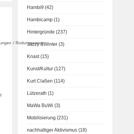
Hambi9
(42)
Hambicamp
(1)
Hintergründe
(237)
ungen
/
Rodungssaison
Jazzy &Winter
(3)
Knast
(15)
Kunst/Kultur
(127)
Kurt Claßen
(114)
Lützerath
(1)
n
MaWa BuWi
(3)
Mobilisierung
(231)
nachhaltiger Aktivismus
(18)