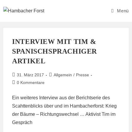
Zum
Inhalt
Menü
springen
INTERVIEW MIT TIM &
SPANISCHSPRACHIGER
ARTIKEL
Beitrag
Beitrags-
31. März 2017
Allgemein
/
Presse
veröffentlicht:
Kategorie:
Beitrags-
0 Kommentare
Kommentare:
Ein weiteres Interview aus der Berichtserie des
Scahttenblicks über und im Hambacherforst:
Krieg
der Bäume – Richtungswechsel … Aktivist Tim im
Gespräch