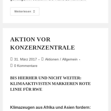
„Ende
Weiterlesen
Gelände
Köln“
Will
Kohlezug
Im
Stadtwald
Blockieren
AKTION VOR
KONZERNZENTRALE
Beitrag
Beitrags-
31. März 2017
Aktionen
/
Allgemein
veröffentlicht:
Kategorie:
Beitrags-
0 Kommentare
Kommentare:
BIS HIERHER UND NICHT WEITER:
KLIMAAKTIVISTEN MARKIEREN ROTE
LINIE FÜR RWE
Klimazeugen aus Afrika und Asien fordern: