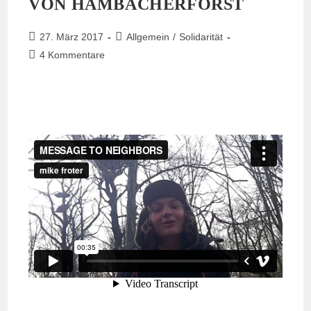
VON HAMBACHERFORST
Beitrag
Beitrags-
27. März 2017
Allgemein
/
Solidarität
veröffentlicht:
Kategorie:
Beitrags-
4 Kommentare
Kommentare: