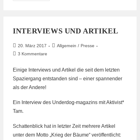
„Mit
Baumhäusern
Gegen
Bagger“
INTERVIEWS UND ARTIKEL
Beitrag
Beitrags-
20. März 2017
Allgemein
/
Presse
veröffentlicht:
Kategorie:
Beitrags-
3 Kommentare
Kommentare:
Einige Interviews und Artikel die seit dem letzten
Spaziergang entstanden sind – einer spannender
als der Andere!
Ein Interview des Underdog-magazins mit Aktivist*
Tam.
Schattenblick hat in letzter Zeit mehrere Artikel
unter dem Motto „Krieg der Bäume“ veröffentlicht: