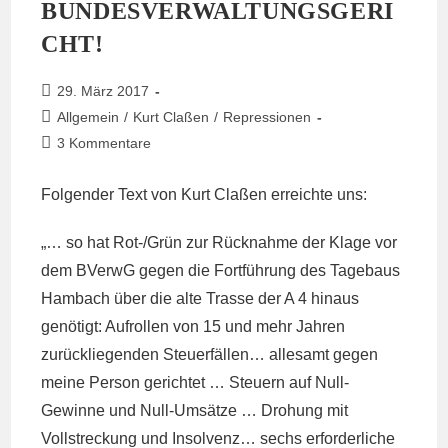
BUNDESVERWALTUNGSGERI
CHT!
Beitrag
29. März 2017
veröffentlicht:
Beitrags-
Allgemein
/
Kurt Claßen
/
Repressionen
Kategorie:
Beitrags-
3 Kommentare
Kommentare:
Folgender Text von Kurt Claßen erreichte uns:
„… so hat Rot-/Grün zur Rücknahme der Klage vor
dem BVerwG gegen die Fortführung des Tagebaus
Hambach über die alte Trasse der A 4 hinaus
genötigt: Aufrollen von 15 und mehr Jahren
zurückliegenden Steuerfällen… allesamt gegen
meine Person gerichtet … Steuern auf Null-
Gewinne und Null-Umsätze … Drohung mit
Vollstreckung und Insolvenz… sechs erforderliche