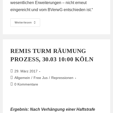
wesentlichen Erweiterungen – nicht erneut
eingereicht und vom BVerwG entschieden ist.“
Rücknahme
Weiterlesen
Der
Klage
Vor
Dem
Bundesverwaltungsgericht!
REMIS TURM RÄUMUNG
PROZESS, 30.03 10:00 KÖLN
Beitrag
29. März 2017
veröffentlicht:
Beitrags-
Allgemein
/
Free Jus
/
Repressionen
Kategorie:
Beitrags-
0 Kommentare
Kommentare:
Ergebnis: Nach Verhängung einer Haftstrafe