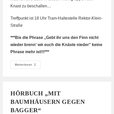
Knast zu beschallen…
Treffpunkt ist 18 Uhr Tram-Haltestelle Rektor-Klein-
Straße
***Bis die Phrase „Gebt ihr uns den Finn nicht
wieder brenn‘ wir euch die Knäste nieder“ keine
Phrase mehr ist!!!***
Konzi
Weiterlesen
Vor
Der
JVA
Ossendorf
(Di,
28.03.
18
HÖRBUCH „MIT
Uhr)
BAUMHÄUSERN GEGEN
BAGGER“