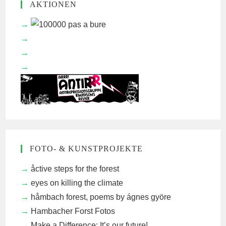
AKTIONEN
FOTO- & KUNSTPROJEKTE
åctive steps for the forest
eyes on killing the climate
håmbach forest, poems by ágnes györe
Hambacher Forst Fotos
Make a Difference: It’s our future!