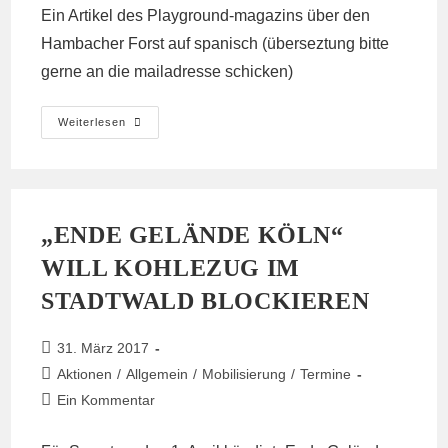
Ein
Artikel des Playground-magazins über den
Hambacher Forst auf spanisch
(überseztung bitte
gerne an die mailadresse schicken)
Interview
Weiterlesen
Mit
Tim
&
Spanischsprachiger
Artikel
„ENDE GELÄNDE KÖLN“
WILL KOHLEZUG IM
STADTWALD BLOCKIEREN
Beitrag
31. März 2017
veröffentlicht:
Beitrags-
Aktionen
/
Allgemein
/
Mobilisierung
/
Termine
Kategorie:
Beitrags-
Ein Kommentar
Kommentare: