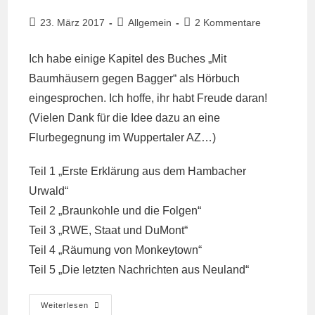
Beitrag
Beitrags-
Beitrags-
23. März 2017
Allgemein
2 Kommentare
veröffentlicht:
Kategorie:
Kommentare:
Ich habe einige Kapitel des Buches „Mit
Baumhäusern gegen Bagger“ als Hörbuch
eingesprochen. Ich hoffe, ihr habt Freude daran!
(Vielen Dank für die Idee dazu an eine
Flurbegegnung im Wuppertaler AZ…)
Teil 1
„Erste Erklärung aus dem Hambacher
Urwald“
Teil 2
„Braunkohle und die Folgen“
Teil 3
„RWE, Staat und DuMont“
Teil 4
„Räumung von Monkeytown“
Teil 5
„Die letzten Nachrichten aus Neuland“
Hörbuch
Weiterlesen