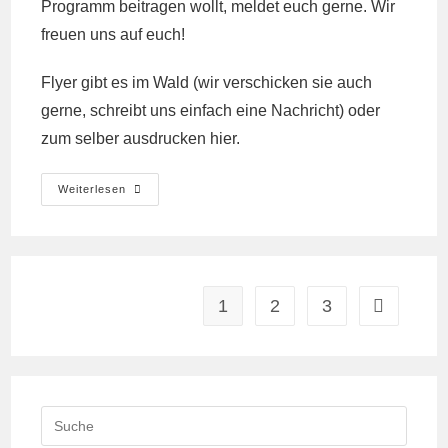
Programm beitragen wollt, meldet euch gerne. Wir
freuen uns auf euch!
Flyer gibt es im Wald (wir verschicken sie auch
gerne, schreibt uns einfach eine Nachricht) oder
zum selber ausdrucken
hier.
Skillsharing-
Weiterlesen
Camp
Vom
10.-17.
April
1
2
3
Gehe zur n
Search
this