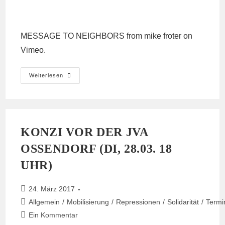
MESSAGE TO NEIGHBORS
from
mike froter
on
Vimeo
.
Botschaft
Weiterlesen
An
Nachbarn
Von
HambacherForst
KONZI VOR DER JVA
OSSENDORF (DI, 28.03. 18
UHR)
Beitrag
24. März 2017
veröffentlicht:
Beitrags-
Allgemein
/
Mobilisierung
/
Repressionen
/
Solidarität
/
Termi
Kategorie:
Beitrags-
Ein Kommentar