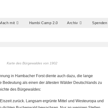
Mach mit
Hambi Camp 2.0
Archiv
Spenden
Karte des Bürgewaldes von 1902
nung in Hambacher Forst diente auch dazu, die lange
e Bedeutung als einen der ältesten Wälder Deutschlands zu
chichte des Bürgewaldes:
e Eiszeit zurück. Langsam ergrünte Mittel und Westeuropa und
em dichten Buchenwald bewachsen. Nur an wenigen Stellen