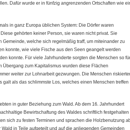
llen. Dafür wurde er in fünfzig angrenzenden Ortschaften wie ei
amals in ganz Europa üblichen System: Die Dörfer waren
ese gehörten keiner Person, sie waren nicht privat. Sie
en Gemeinde, welche sich regelmäßig traff, um miteinander zu
ben konnte, wie viele Fische aus den Seen geangelt werden
en konnte. Für viele Jahrhunderte sorgten die Menschen so fü
 im Übergang zum Kapitalismus wurden diese Flächen
 immer weiter zur Lohnarbeit gezwungen. Die Menschen riskierte
as galt als das schlimmste Los, welches einen Menschen treffen
ebten in guter Beziehung zum Wald. Ab dem 16. Jahrhundert
achhaltige Bewirtschaftung des Waldes schriftlich festgehalten
n sich zu festen Terminen und sprachen die Holzbenutzung ab
 Wald in Teile aufgeteilt und auf die anliegenden Gemeinden