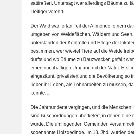
sattfraßen. Untersagt war allerdings Bäume zu fä
Heiliger verehrt.
Der Wald war fortan Teil der Allmende, einem d
umgeben von Weideflächen, Wäldern und Seen. Di
unterstanden der Kontrolle und Pflege der lokal
bestimmen, wer wieviel Tiere auf die Weide trei
durfte und wo Bäume zu Bauzwecken gefällt werd
einen nachhaltigen Umgang mit der Natur. Erst
eingezäunt, privatisiert und die Bevölkerung so
lieber ihr Leben, als Lohnarbeiten zu müssen, d
konnte…
Die Jahrhunderte vergingen, und die Menschen l
sind Buschordnungen überliefert, in denen eine n
wurde. Die umliegenden Gemeinden versammelte
sogenannte Holzgedinge. Im 18. Jhd. wurden der