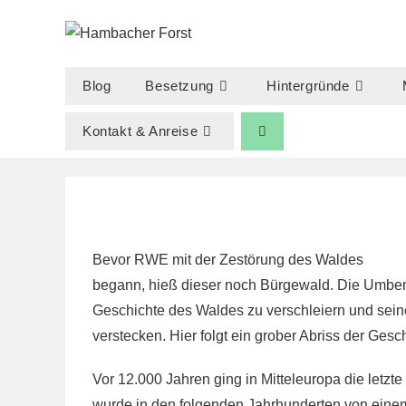
Zum
Inhalt
springen
Blog
Besetzung
Hintergründe
Kontakt & Anreise
Bevor RWE mit der Zestörung des Waldes
begann, hieß dieser noch Bürgewald. Die Umben
Geschichte des Waldes zu verschleiern und sein
verstecken. Hier folgt ein grober Abriss der Ges
Vor 12.000 Jahren ging in Mitteleuropa die letzt
wurde in den folgenden Jahrhunderten von ein