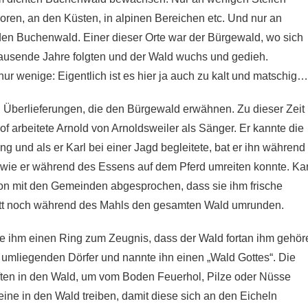
oren, an den Küsten, in alpinen Bereichen etc. Und nur an
en Buchenwald. Einer dieser Orte war der Bürgewald, wo sich
ausende Jahre folgten und der Wald wuchs und gedieh.
ur wenige: Eigentlich ist es hier ja auch zu kalt und matschig…
Überlieferungen, die den Bürgewald erwähnen. Zu dieser Zeit
 arbeitete Arnold von Arnoldsweiler als Sänger. Er kannte die
g und als er Karl bei einer Jagd begleitete, bat er ihn während
 wie er während des Essens auf dem Pferd umreiten konnte. Kar
 schon mit den Gemeinden abgesprochen, dass sie ihm frische
elritt noch während des Mahls den gesamten Wald umrunden.
kte ihm einen Ring zum Zeugnis, dass der Wald fortan ihm gehör
 umliegenden Dörfer und nannte ihn einen „Wald Gottes“. Die
en in den Wald, um vom Boden Feuerhol, Pilze oder Nüsse
ne in den Wald treiben, damit diese sich an den Eicheln