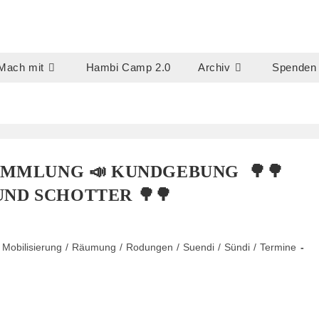
Mach mit
Hambi Camp 2.0
Archiv
Spenden
AMMLUNG 📣 KUNDGEBUNG 🌳🌳
UND SCHOTTER 🌳🌳
Mobilisierung
/
Räumung
/
Rodungen
/
Suendi
/
Sündi
/
Termine