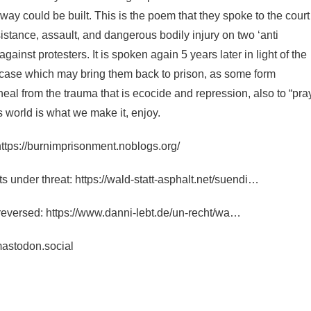
way could be built. This is the poem that they spoke to the court
sistance, assault, and dangerous bodily injury on two ‘anti
ainst protesters. It is spoken again 5 years later in light of the
r case which may bring them back to prison, as some form
 heal from the trauma that is ecocide and repression, also to “pra
his world is what we make it, enjoy.
https://burnimprisonment.noblogs.org/
ts under threat:
https://wald-statt-asphalt.net/suendi…
reversed:
https://www.danni-lebt.de/un-recht/wa…
astodon.social