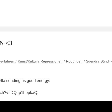
N <3
verfahren
/
Kunst/Kultur
/
Repressionen
/
Rodungen
/
Suendi
/
Sündi
lla sending us good energy.
watch?v=DQLp1hepkaQ