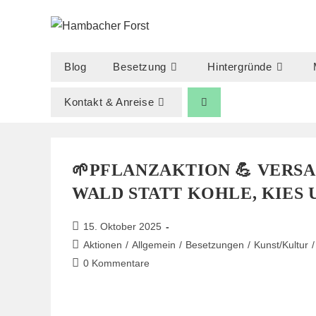
Zum
Inhalt
springen
Blog
Besetzung
Hintergründe
Kontakt & Anreise
🌱PFLANZAKTION 💪 VERS
WALD STATT KOHLE, KIES 
Beitrag
15. Oktober 2025
veröffentlicht:
Beitrags-
Aktionen
/
Allgemein
/
Besetzungen
/
Kunst/Kultur
/
Kategorie:
Beitrags-
0 Kommentare
Kommentare: