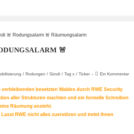
 RODUNGSALARM 🚨
Beitrags-
bilisierung
/
Rodungen
/
Sündi
/
Tag x
/
Ticker
Ein Kommentar
Kommentare:
s verbleibenden besetzten Waldes durch RWE Security
tion aller Strukturen machten und ein formelle Schreiben
 eine Räumung ansteht.
Lasst RWE nicht alles zuerstören und tretet ihnen