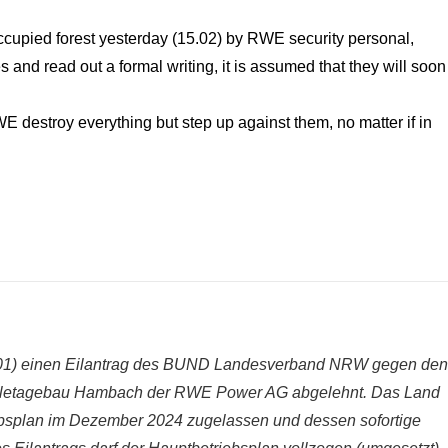
occupied forest yesterday (15.02) by RWE security personal,
es and rea
d out a formal writing, it is assumed that they will soon
 destroy everything but step up against them, no matter if in
01) einen
Eilantrag des BUND
Landesverband NRW gegen den
kohletagebau Hambach der RWE Power AG abgelehnt. Das Land
ebsplan im Dezember 2024 zugelassen und dessen sofortige