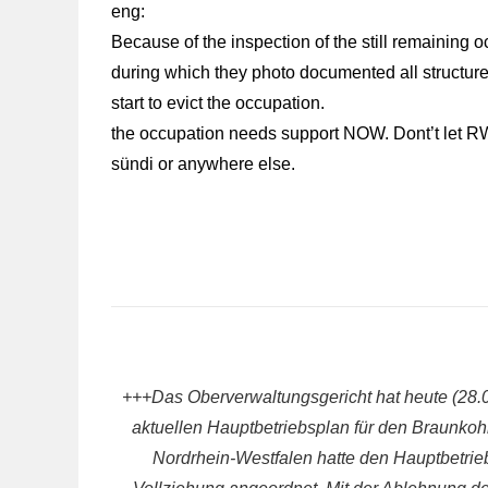
eng:
Because of the inspection of the still remaining 
during which they photo documented all structur
start to evict the occupation.
the occupation needs support NOW. Dont’t let RWE
sündi or anywhere else.
+++Das Oberverwaltungsgericht hat heute (28.
aktuellen Hauptbetriebsplan für den Braun
Nordrhein-Westfalen hatte den Hauptbetri