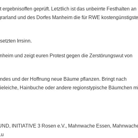
rgebnisoffen geprüft. Letztlich ist das unbeirrte Festhalten an
Agrarland und des Dorfes Manheim die für RWE kostengünstigst
etzten Irrsinn.
eim und zeigt euren Protest gegen die Zerstörungswut von
ndes und der Hoffnung neue Bäume pflanzen. Bringt nach
tieleiche, Hainbuche oder andere regionstypische Bäumchen mi
, BUND, INITIATIVE 3 Rosen e.V., Mahnwache Essen, Mahnwach
u⁩