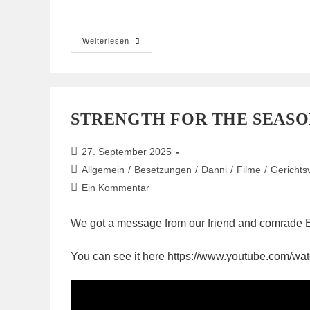
🌱
Weiterlesen
Pflanzaktion
💪
Versammlung
📣
Kundgebung
🌳
🌳
STRENGTH FOR THE SEASO
WALD
STATT
KOHLE,
KIES
Beitrag
27. September 2025
UND
veröffentlicht:
SCHOTTER
Beitrags-
Allgemein
/
Besetzungen
/
Danni
/
Filme
/
Gerichts
🌳
Kategorie:
Beitrags-
🌳
Ein Kommentar
Kommentare:
We got a message from our friend and comrade E
You can see it here
https://www.youtube.com/