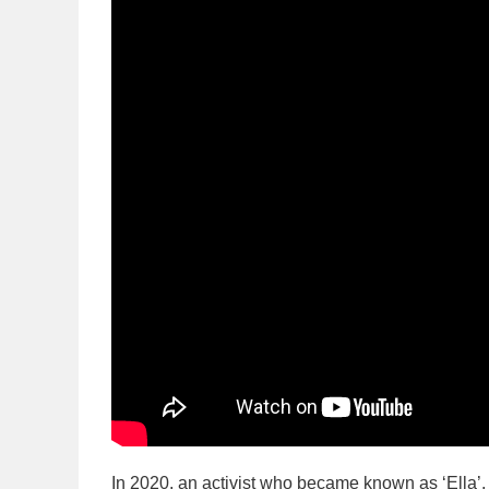
In 2020, an activist who became known as ‘Ella’, 