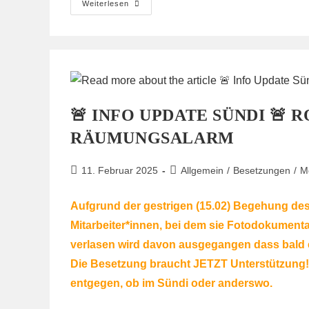
Strength
Weiterlesen
For
The
Season
<3
🚨 INFO UPDATE SÜNDI 🚨
RÄUMUNGSALARM
Beitrag
Beitrags-
11. Februar 2025
Allgemein
/
Besetzungen
/
Mo
veröffentlicht:
Kategorie:
Aufgrund der gestrigen (15.02) Begehung de
Mitarbeiter*innen, bei dem sie Fotodokumenta
verlasen wird davon ausgegangen dass bald
Die Besetzung braucht JETZT Unterstützung! 
entgegen, ob im Sündi oder anderswo.