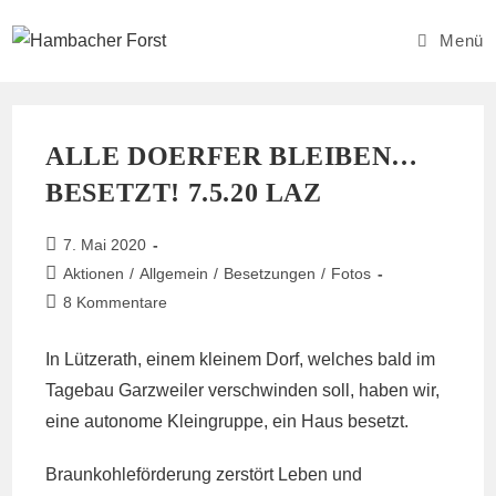
Zum
Inhalt
Menü
springen
ALLE DOERFER BLEIBEN…
BESETZT! 7.5.20 LAZ
Beitrag
7. Mai 2020
veröffentlicht:
Beitrags-
Aktionen
/
Allgemein
/
Besetzungen
/
Fotos
Kategorie:
Beitrags-
8 Kommentare
Kommentare:
In Lützerath, einem kleinem Dorf, welches bald im
Tagebau Garzweiler verschwinden soll, haben wir,
eine autonome Kleingruppe, ein Haus besetzt.
Braunkohleförderung zerstört Leben und