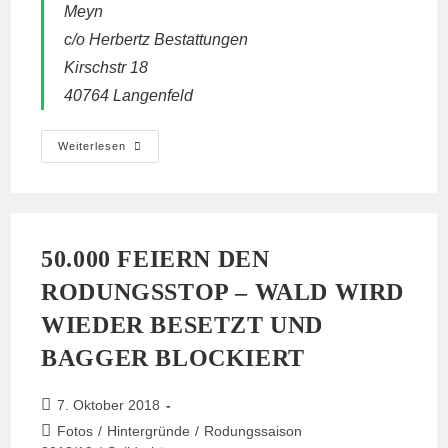
Meyn
c/o Herbertz Bestattungen
Kirschstr 18
40764 Langenfeld
Postadresse
Weiterlesen
Für
Briefe
Und
Weihnachtsgrüße
An
Die
Familie
50.000 FEIERN DEN
Von
Sonne/
RODUNGSSTOP – WALD WIRD
Steffen
Meyn
WIEDER BESETZT UND
BAGGER BLOCKIERT
Beitrag
7. Oktober 2018
veröffentlicht:
Beitrags-
Fotos
/
Hintergründe
/
Rodungssaison