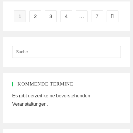
Um
12.00
Uhr.
Im
1
2
3
4
…
7
Gehe zur n
Eastend.
Search
this
website
KOMMENDE TERMINE
Es gibt derzeit keine bevorstehenden
Veranstaltungen.