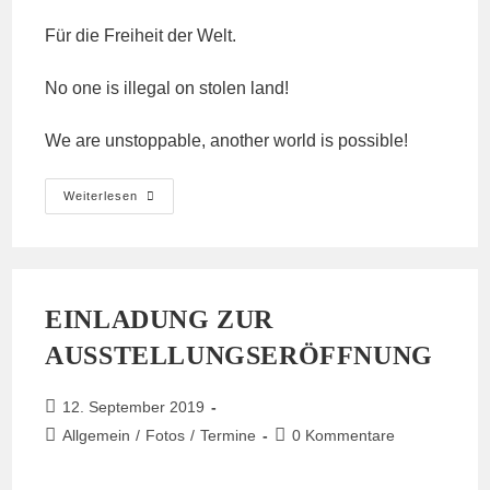
Für die Freiheit der Welt.
No one is illegal on stolen land!
We are unstoppable, another world is possible!
Alle
Weiterlesen
Doerfer
Bleiben…
Besetzt!
7.5.20
LAZ
EINLADUNG ZUR
AUSSTELLUNGSERÖFFNUNG
Beitrag
12. September 2019
veröffentlicht:
Beitrags-
Beitrags-
Allgemein
/
Fotos
/
Termine
0 Kommentare
Kategorie:
Kommentare: