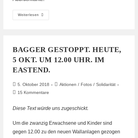
Aktuell
Weiterlesen
Wird
Ein
Schaufelradbagger
Der
RWE
Blockiert
BAGGER GESTOPPT. HEUTE,
5 OKT. UM 12.00 UHR. IM
EASTEND.
Beitrag
Beitrags-
5. Oktober 2018
Aktionen
/
Fotos
/
Solidarität
veröffentlicht:
Kategorie:
Beitrags-
15 Kommentare
Kommentare:
Diese Text würde uns zugeschickt.
Um die zwanzig Erwachsene und Kinder sind
gegen 12.00 zu den neuen Wallanlagen gezogen