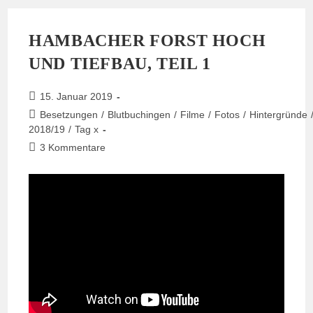
Schießen
HAMBACHER FORST HOCH
UND TIEFBAU, TEIL 1
Beitrag
15. Januar 2019
veröffentlicht:
Beitrags-
Besetzungen
/
Blutbuchingen
/
Filme
/
Fotos
/
Hintergründe
Kategorie:
2018/19
/
Tag x
Beitrags-
3 Kommentare
Kommentare: