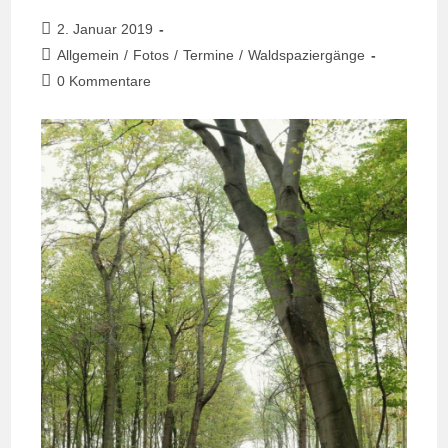
Beitrag
2. Januar 2019
veröffentlicht:
Beitrags-
Allgemein
/
Fotos
/
Termine
/
Waldspaziergänge
Kategorie:
Beitrags-
0 Kommentare
Kommentare: