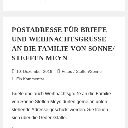
Bericht
Der
Wiesen
Und
WAA
Razzia
POSTADRESSE FÜR BRIEFE
UND WEIHNACHTSGRÜSSE A
N DIE FAMILIE VON SONNE/ S
TEFFEN MEYN
Beitrag
Beitrags-
10. Dezember 2018
Fotos
/
Steffen/Sonne
veröffentlicht:
Kategorie:
Beitrags-
Ein Kommentar
Kommentare:
Briefe und auch Weihnachtsgrüße an die Familie
von Sonne Steffen Meyn dürfen gerne an unten
stehende Adresse geschickt werden. Sie freuen
sich über die Gedenkstätte.