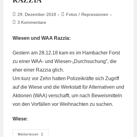
Beitrag
Beitrags-
29. Dezember 2018
Fotos
/
Repressionen
veröffentlicht:
Kategorie:
Beitrags-
3 Kommentare
Kommentare:
Wiesen und WAA Razzia:
Gestern am 28.12.18 kam es im Hambacher Forst
zu einer WAA- und Wiesen-„Durchsuchung”, die
eher einer Razzia glich.
Um kurz vor Zehn hatten Polizeikräfte sich Zugriff
auf die Wiese und die Werkstatt für Alternativen und
Aktionen (WAA) verschafft, um nach Beweismitteln
von den Vorfällen vor Weihnachten zu suchen.
Wiese
:
Ausführlicher
Weiterlesen