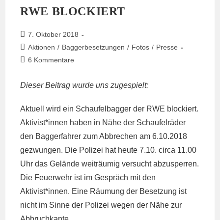
RWE BLOCKIERT
Beitrag
7. Oktober 2018
veröffentlicht:
Beitrags-
Aktionen
/
Baggerbesetzungen
/
Fotos
/
Presse
Kategorie:
Beitrags-
6 Kommentare
Kommentare:
Dieser Beitrag wurde uns zugespielt:
Aktuell wird ein Schaufelbagger der RWE blockiert.
Aktivist*innen haben in Nähe der Schaufelräder
den Baggerfahrer zum Abbrechen am 6.10.2018
gezwungen. Die Polizei hat heute 7.10. circa 11.00
Uhr das Gelände weiträumig versucht abzusperren.
Die Feuerwehr ist im Gespräch mit den
Aktivist*innen. Eine Räumung der Besetzung ist
nicht im Sinne der Polizei wegen der Nähe zur
Abbruchkante.