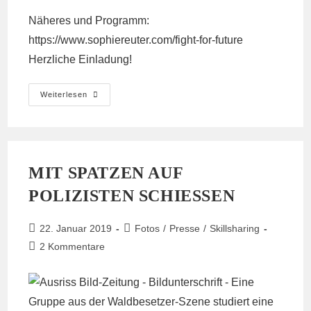
Näheres und Programm:
https://www.sophiereuter.com/fight-for-future
Herzliche Einladung!
Einladung
Weiterlesen
Zur
Ausstellungseröffnung
MIT SPATZEN AUF
POLIZISTEN SCHIESSEN
Beitrag
Beitrags-
22. Januar 2019
Fotos
/
Presse
/
Skillsharing
veröffentlicht:
Kategorie:
Beitrags-
2 Kommentare
Kommentare: