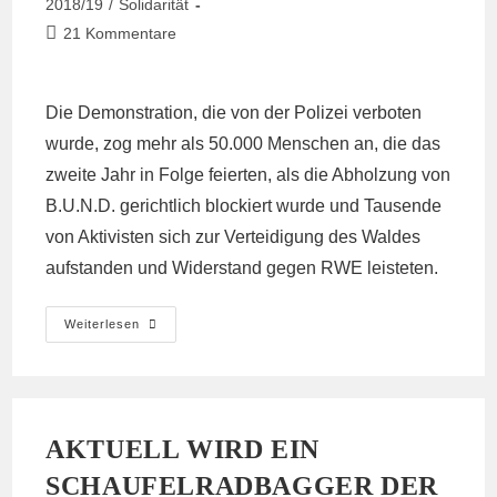
Kategorie:
2018/19
/
Solidarität
Beitrags-
21 Kommentare
Kommentare:
Die Demonstration, die von der Polizei verboten
wurde, zog mehr als 50.000 Menschen an, die das
zweite Jahr in Folge feierten, als die Abholzung von
B.U.N.D. gerichtlich blockiert wurde und Tausende
von Aktivisten sich zur Verteidigung des Waldes
aufstanden und Widerstand gegen RWE leisteten.
50.000
Weiterlesen
Feiern
Den
Rodungsstop
–
Wald
Wird
Wieder
AKTUELL WIRD EIN
Besetzt
Und
SCHAUFELRADBAGGER DER
Bagger
Blockiert