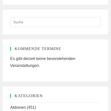
(optional)
Search
this
website
KOMMENDE TERMINE
Es gibt derzeit keine bevorstehenden
Veranstaltungen.
KATEGORIEN
Aktionen
(451)