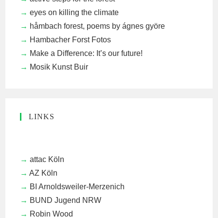
eyes on killing the climate
håmbach forest, poems by ágnes györe
Hambacher Forst Fotos
Make a Difference: It’s our future!
Mosik Kunst Buir
LINKS
attac Köln
AZ Köln
BI Arnoldsweiler-Merzenich
BUND Jugend NRW
Robin Wood