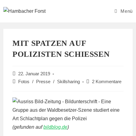
Zum
Inhalt
Menü
springen
MIT SPATZEN AUF
POLIZISTEN SCHIESSEN
Beitrag
22. Januar 2019
veröffentlicht:
Beitrags-
Beitrags-
Fotos
/
Presse
/
Skillsharing
2 Kommentare
Kategorie:
Kommentare:
(gefunden auf
bildblog.de
)