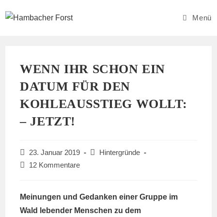
Zum
Inhalt
Menü
springen
WENN IHR SCHON EIN
DATUM FÜR DEN
KOHLEAUSSTIEG WOLLT:
– JETZT!
Beitrag
Beitrags-
23. Januar 2019
Hintergründe
veröffentlicht:
Kategorie:
Beitrags-
12 Kommentare
Kommentare:
Meinungen und Gedanken einer Gruppe im
Wald lebender Menschen zu dem