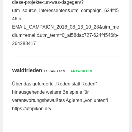
diese-projekte-tun-was-dagegen/?
utm_source=Interessenten&utm_campaign=624f45
46fb-
EMAIL_CAMPAIGN_2018_08_13_10_28&utm_me
dium=email&utm_term=0_af58dac727-624f4546fb-
264288417
Waldfrieden
24 JAN 2019
ANTWORTEN
Über das geforderte „Reden statt Roden“
hinausgehende weitere Beispiele für
verantwortungsbewußtes Agieren „von unten“!
https://utopikon.de/