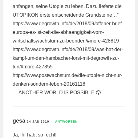
anfangen, seine Utopie zu leben. Dazu lieferte die
UTOPIKON erste entscheidende Grundsteine…“
https://www.degrowth.info/de/2018/09/offener-brief-
europa-es-ist-zeit-die-abhaengigkeit-vom-
wirtschaftswachstum-zu-beenden/#more-428819
https://www.degrowth.info/de/2018/09/was-hat-der-
kampf-um-den-hambacher-forst-mit-degrowth-zu-
tun/#more-427855
https://www.postwachstum.de/die-utopie-nicht-nur-
denken-sondern-leben-20161118
… ANOTHER WORLD IS POSSIBLE 🙂
gesa
24 JAN 2019
ANTWORTEN
Ja, ihr habt so recht!