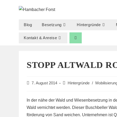
Zum
Inhalt
springen
Blog
Besetzung
Hintergründe
Kontakt & Anreise
STOPP ALTWALD R
Beitrag
Beitrags-
7. August 2014
Hintergründe
/
Mobilisierun
veröffentlicht:
Kategorie:
In der nähe der Wald und Wiesenbesetzung in de
Wald vernichtet werden. Dieser Buschbeller Wald
förderung von Sand weichen. Unternehmen ist 