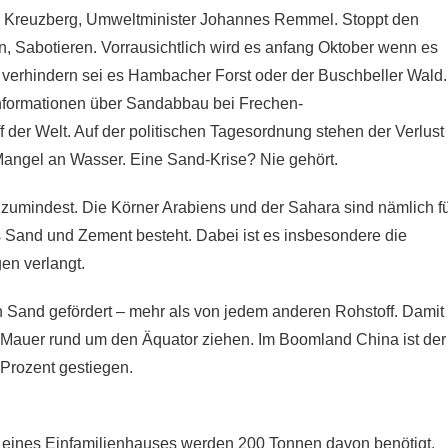
el Kreuzberg, Umweltminister Johannes Remmel. Stoppt den
, Sabotieren. Vorrausichtlich wird es anfang Oktober wenn es
erhindern sei es Hambacher Forst oder der Buschbeller Wald.
Informationen über Sandabbau bei Frechen-
 der Welt. Auf der politischen Tagesordnung stehen der Verlust
Mangel an Wasser. Eine Sand-Krise? Nie gehört.
zumindest. Die Körner Arabiens und der Sahara sind nämlich f
s Sand und Zement besteht. Dabei ist es insbesondere die
en verlangt.
n Sand gefördert – mehr als von jedem anderen Rohstoff. Damit
e Mauer rund um den Äquator ziehen. Im Boomland China ist der
Prozent gestiegen.
 eines Einfamilienhauses werden 200 Tonnen davon benötigt,