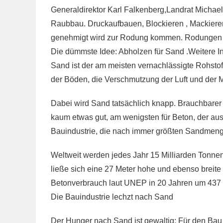
Generaldirektor Karl Falkenberg,Landrat Micha
Raubbau. Druckaufbauen, Blockieren , Mackieren
genehmigt wird zur Rodung kommen. Rodungen v
Die dümmste Idee: Abholzen für Sand .Weitere 
Sand ist der am meisten vernachlässigte Rohstoff
der Böden, die Verschmutzung der Luft und der 
Dabei wird Sand tatsächlich knapp. Brauchbarer 
kaum etwas gut, am wenigsten für Beton, der au
Bauindustrie, die nach immer größten Sandmeng
Weltweit werden jedes Jahr 15 Milliarden Tonne
ließe sich eine 27 Meter hohe und ebenso breit
Betonverbrauch laut UNEP in 20 Jahren um 437 
Die Bauindustrie lechzt nach Sand
Der Hunger nach Sand ist gewaltig: Für den Bau