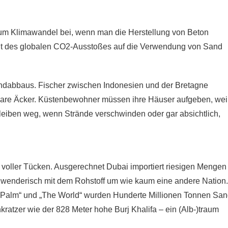
 zum Klimawandel bei, wenn man die Herstellung von Beton
ent des globalen CO2-Ausstoßes auf die Verwendung von Sand
ndabbaus. Fischer zwischen Indonesien und der Bretagne
tbare Äcker. Küstenbewohner müssen ihre Häuser aufgeben, wei
leiben weg, wenn Strände verschwinden oder gar absichtlich,
t voller Tücken. Ausgerechnet Dubai importiert riesigen Mengen
hwenderisch mit dem Rohstoff um wie kaum eine andere Nation.
he Palm“ und „The World“ wurden Hunderte Millionen Tonnen Sa
ratzer wie der 828 Meter hohe Burj Khalifa – ein (Alb-)traum