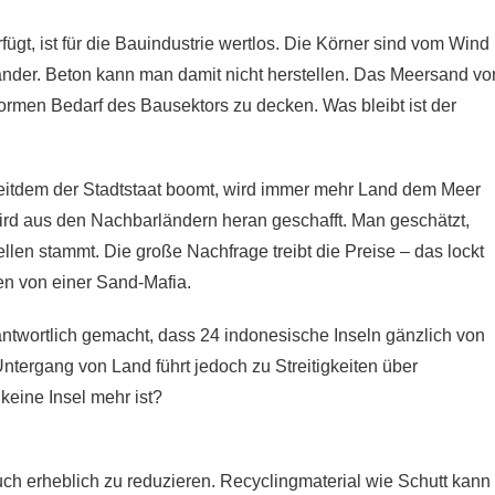
ügt, ist für die Bauindustrie wertlos. Die Körner sind vom Wind
nander. Beton kann man damit nicht herstellen. Das Meersand vo
normen Bedarf des Bausektors zu decken. Was bleibt ist der
 Seitdem der Stadtstaat boomt, wird immer mehr Land dem Meer
rd aus den Nachbarländern heran geschafft. Man geschätzt,
ellen stammt. Die große Nachfrage treibt die Preise – das lockt
en von einer Sand-Mafia.
ntwortlich gemacht, dass 24 indonesische Inseln gänzlich von
tergang von Land führt jedoch zu Streitigkeiten über
eine Insel mehr ist?
ch erheblich zu reduzieren. Recyclingmaterial wie Schutt kann