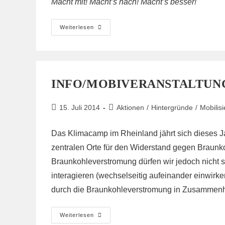
Macht mit! Macht’s nach! Macht’s besser!
Aufruf
Weiterlesen
Zum
Herrschaftskritischen
Barrio
INFO/MOBIVERANSTALTUN
Beitrag
Beitrags-
15. Juli 2014
Aktionen
/
Hintergründe
/
Mobilis
veröffentlicht:
Kategorie:
Das Klimacamp im Rheinland jährt sich dieses Ja
zentralen Orte für den Widerstand gegen Braunk
Braunkohleverstromung dürfen wir jedoch nicht st
interagieren (wechselseitig aufeinander einwirk
durch die Braunkohleverstromung in Zusammenhan
Info/Mobiveranstaltung
Weiterlesen
Köln