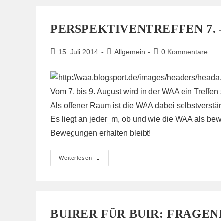
Klimacamp
2014
PERSPEKTIVENTREFFEN 7. –
Beitrag
Beitrags-
Beitrags-
15. Juli 2014
Allgemein
0 Kommentare
veröffentlicht:
Kategorie:
Kommentare:
Vom 7. bis 9. Au­gust wird in der WAA ein Tref­fen st
Als of­fe­ner Raum ist die WAA dabei selbst­ver­stä
Es liegt an je­der_m, ob und wie die WAA als be­währ­t
Be­we­gun­gen er­hal­ten bleibt!
Perspektiventreffen
Weiterlesen
7.
–
9.
August
BUIRER FÜR BUIR: FRAGE