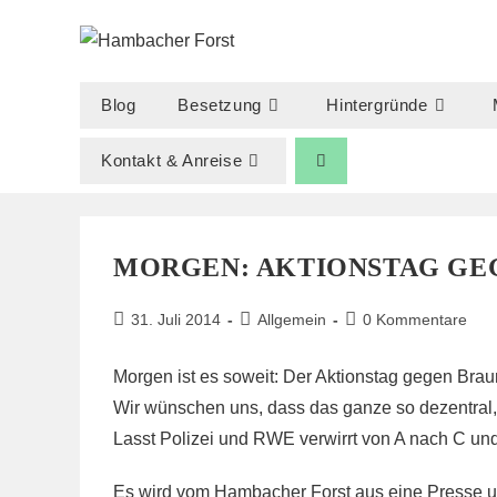
Zum
Inhalt
springen
Blog
Besetzung
Hintergründe
Kontakt & Anreise
MORGEN: AKTIONSTAG GEG
Beitrag
Beitrags-
Beitrags-
31. Juli 2014
Allgemein
0 Kommentare
veröffentlicht:
Kategorie:
Kommentare:
Morgen ist es soweit: Der Aktionstag gegen Brau
Wir wünschen uns, dass das ganze so dezentral, i
Lasst Polizei und RWE verwirrt von A nach C und
Es wird vom Hambacher Forst aus eine Presse u