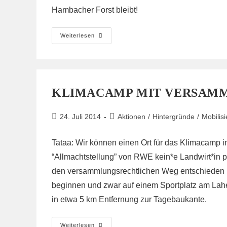
Hambacher Forst bleibt!
MORGEN:
Weiterlesen
Aktionstag
Gegen
Braunkohle
1.8.14
KLIMACAMP MIT VERSAM
Beitrag
Beitrags-
24. Juli 2014
Aktionen
/
Hintergründe
/
Mobilis
veröffentlicht:
Kategorie:
Tataa: Wir können einen Ort für das Klimacamp
“Allmachtstellung” von RWE kein*e Landwirt*in pr
den versammlungsrechtlichen Weg entschieden 
beginnen und zwar auf einem Sportplatz am Lahey
in etwa 5 km Entfernung zur Tagebaukante.
Klimacamp
Weiterlesen