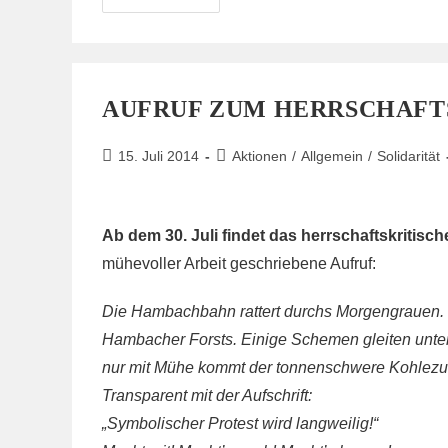
Mit
Versammlungrechtlicher
Anmeldung
AUFRUF ZUM HERRSCHAFT
Beitrag
Beitrags-
15. Juli 2014
Aktionen
/
Allgemein
/
Solidarität
veröffentlicht:
Kategorie:
Ab dem 30. Juli findet das herrschaftskritisch
mühevoller Arbeit geschriebene Aufruf:
Die Hambachbahn rattert durchs Morgengrauen. 
Hambacher Forsts. Einige Schemen gleiten unter
nur mit Mühe kommt der tonnenschwere Kohlezug 
Transparent mit der Aufschrift:
„Symbolischer Protest wird langweilig!“