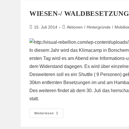
WIESEN-/ WALDBESETZUNG
Beitrag
Beitrags-
15. Juli 2014
Aktionen
/
Hintergründe
/
Mobilis
veröffentlicht:
Kategorie:
In diesem Jahr wird das Klimacamp in Borschemi
ersten Tag wird es am Abend eine Informations-
dem Widerstand dagegen. Es wird über einzelne
Desweiteren soll es ein Shuttle ( 9 Personen) 
30km entfernten Besetzungen im und am Hambach
Des weiteren findet ab dem 30. Juli das herrscha
statt.
Wiesen-/
Weiterlesen
Waldbesetzung
Und
Das