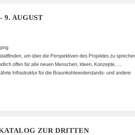
 9. AUGUST
att­fin­den, um über die Per­spek­ti­ven des Pro­jek­tes zu spre­che
nd­lich offen für alle neuen Men­schen, Ideen, Kon­zep­te, …
e In­fra­struk­tur für die Braun­koh­le­wi­der­stands-​ und an­de­re
NKATALOG ZUR DRITTEN