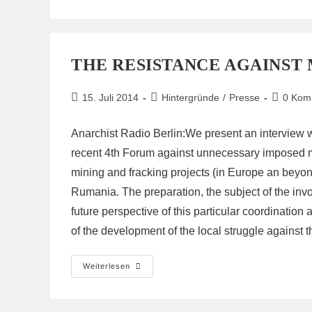
THE RESISTANCE AGAINST
Beitrag
Beitrags-
Beitrags-
15. Juli 2014
Hintergründe
/
Presse
0 Kom
veröffentlicht:
Kategorie:
Komment
Anarchist Radio Berlin:We present an interview w
recent 4th Forum against unnecessary imposed meg
mining and fracking projects (in Europe an beyon
Rumania. The preparation, the subject of the invo
future perspective of this particular coordination a
of the development of the local struggle against 
The
Weiterlesen
Resistance
Against
Mega-
Projects