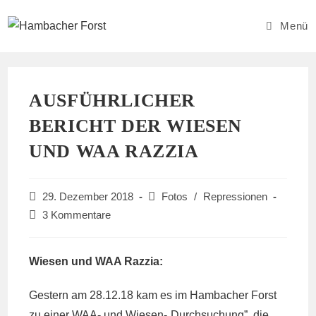
Zum
Inhalt
Menü
springen
AUSFÜHRLICHER
BERICHT DER WIESEN
UND WAA RAZZIA
Beitrag
Beitrags-
29. Dezember 2018
Fotos
/
Repressionen
veröffentlicht:
Kategorie:
Beitrags-
3 Kommentare
Kommentare:
Wiesen und WAA Razzia:
Gestern am 28.12.18 kam es im Hambacher Forst
zu einer WAA- und Wiesen-„Durchsuchung”, die