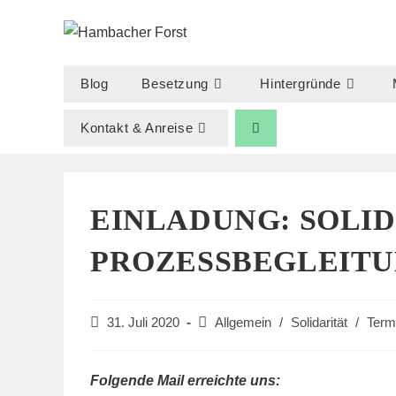
Zum
Inhalt
springen
Blog
Besetzung
Hintergründe
Kontakt & Anreise
EINLADUNG: SOLI
PROZESSBEGLEITUN
Beitrag
Beitrags-
31. Juli 2020
Allgemein
/
Solidarität
/
Term
veröffentlicht:
Kategorie:
Folgende Mail erreichte uns: