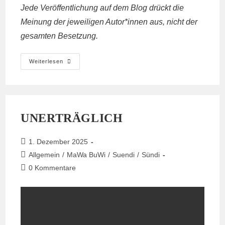
Jede Veröffentlichung auf dem Blog drückt die
Meinung der jeweiligen Autor*innen aus, nicht der
gesamten Besetzung.
In
Weiterlesen
Die
Mühlen
Der
Behöden
Und
Verwaltungen,
Bürokratiehihi
UNERTRÄGLICH
Beitrag
1. Dezember 2025
veröffentlicht:
Beitrags-
Allgemein
/
MaWa BuWi
/
Suendi
/
Sündi
Kategorie:
Beitrags-
0 Kommentare
Kommentare: