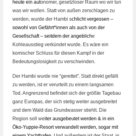
heute
ein
a
ut
onomer, gesetzloser Raum wo wir tun
was wir wollen. Statt von außen zerschlagen zu
werden, wurde der Hambi s
chlicht vergessen –
sowohl von Gefährt
*
innen als auch
von
der
Gesellschaft – seit
dem
der
angeblich
e
Kohleausstieg verkündet wurde. Es wäre ein
komischer Schluss für diesen Kampf in der
Bedeutungslosigkeit zu verschwinden.
Der Hambi wurde nie “gerettet”. Statt direkt gefällt
zu werden, ist er verurteilt zu einem langsamen
Tod. Angrenzend befindet sich der größte Tagebau
ganz Europas, der sich stetig weiter ausgebreitet
und dem Wald das Grundwasser stiehlt. Die
Region soll we
iter ausgebeutet werden
&
in ein
Öko-Yuppie-Resort verwandelt werden,
sogar
mit
einem
Yachthafen
. Und außerdem ist der Staat, in