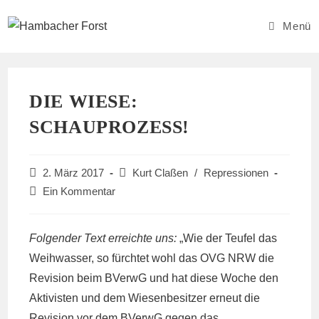
Zum
Inhalt
Menü
springen
DIE WIESE:
SCHAUPROZESS!
Beitrag
Beitrags-
2. März 2017
Kurt Claßen
/
Repressionen
veröffentlicht:
Kategorie:
Beitrags-
Ein Kommentar
Kommentare:
Folgender Text erreichte uns:
„Wie der Teufel das
Weihwasser, so fürchtet wohl das OVG NRW die
Revision beim BVerwG und hat diese Woche den
Aktivisten und dem Wiesenbesitzer erneut die
Revision vor dem BVerwG gegen das