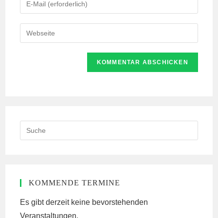
oder
deine
Benutzernamen
E-
Gib
zum
Mail-
deine
Kommentieren
Adresse
Website-
ein
zum
URL
Kommentieren
ein
ein
(optional)
Search
this
website
KOMMENDE TERMINE
Es gibt derzeit keine bevorstehenden
Veranstaltungen.