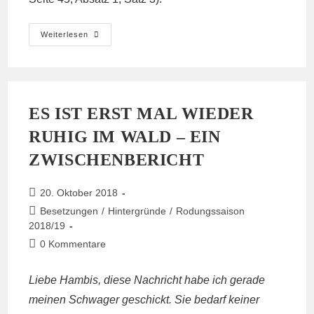
6,5
Weiterlesen
Mrd.
Euro
Stromsubventionen
Für
Die
Industrie
Durch
ES IST ERST MAL WIEDER
Überhöhte
Strompreise
RUHIG IM WALD – EIN
Für
Privatkunden?
Sache
ZWISCHENBERICHT
RWE
Power
AG
Beitrag
Gegen
20. Oktober 2018
Claßen,
veröffentlicht:
Beitrags-
Besetzungen
/
Hintergründe
/
Rodungssaison
Az.:65.04.2r
255-
Kategorie:
2018/19
1-
1,Einleitung
Beitrags-
0 Kommentare
Des
Kommentare:
Bergrechtl.Grundabtretungs-
(=Enteignungs-)
Liebe Hambis, diese Nachricht habe ich gerade
Verfahrens
Gem.
meinen Schwager geschickt. Sie bedarf keiner
§§
77