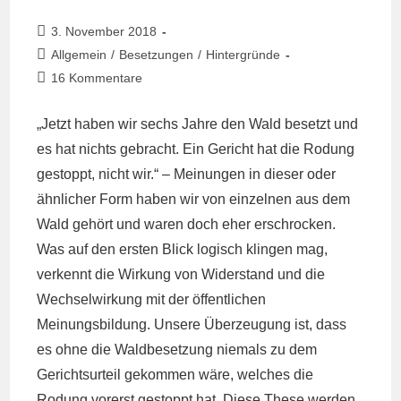
Beitrag
3. November 2018
veröffentlicht:
Beitrags-
Allgemein
/
Besetzungen
/
Hintergründe
Kategorie:
Beitrags-
16 Kommentare
Kommentare:
„Jetzt haben wir sechs Jahre den Wald besetzt und
es hat nichts gebracht. Ein Gericht hat die Rodung
gestoppt, nicht wir.“ – Meinungen in dieser oder
ähnlicher Form haben wir von einzelnen aus dem
Wald gehört und waren doch eher erschrocken.
Was auf den ersten Blick logisch klingen mag,
verkennt die Wirkung von Widerstand und die
Wechselwirkung mit der öffentlichen
Meinungsbildung. Unsere Überzeugung ist, dass
es ohne die Waldbesetzung niemals zu dem
Gerichtsurteil gekommen wäre, welches die
Rodung vorerst gestoppt hat. Diese These werden