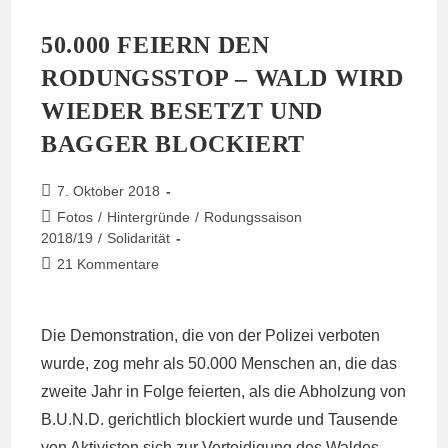
50.000 FEIERN DEN
RODUNGSSTOP – WALD WIRD
WIEDER BESETZT UND
BAGGER BLOCKIERT
Beitrag
7. Oktober 2018
veröffentlicht:
Beitrags-
Fotos
/
Hintergründe
/
Rodungssaison
Kategorie:
2018/19
/
Solidarität
Beitrags-
21 Kommentare
Kommentare:
Die Demonstration, die von der Polizei verboten
wurde, zog mehr als 50.000 Menschen an, die das
zweite Jahr in Folge feierten, als die Abholzung von
B.U.N.D. gerichtlich blockiert wurde und Tausende
von Aktivisten sich zur Verteidigung des Waldes