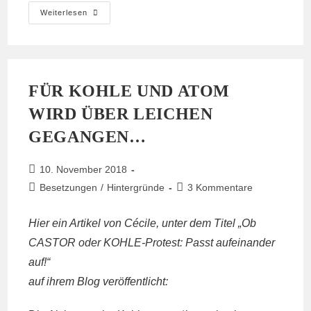
Stellungnahme
Weiterlesen
Zum
Polizeieinsatz
Vom
22.11.18
FÜR KOHLE UND ATOM
WIRD ÜBER LEICHEN
GEGANGEN…
Beitrag
10. November 2018
veröffentlicht:
Beitrags-
Beitrags-
Besetzungen
/
Hintergründe
3 Kommentare
Kategorie:
Kommentare:
Hier ein Artikel von Cécile, unter dem Titel „Ob
CASTOR oder KOHLE-Protest: Passt aufeinander
auf!“
auf ihrem Blog veröffentlicht
: