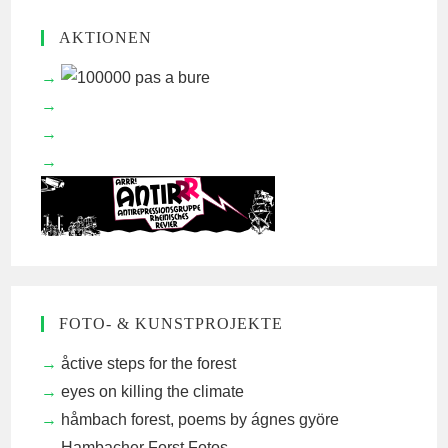
AKTIONEN
FOTO- & KUNSTPROJEKTE
åctive steps for the forest
eyes on killing the climate
håmbach forest, poems by ágnes györe
Hambacher Forst Fotos