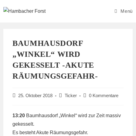
Zum
Inhalt
Menü
springen
BAUMHAUSDORF
„WINKEL“ WIRD
GEKESSELT -AKUTE
RÄUMUNGSGEFAHR-
Beitrag
Beitrags-
Beitrags-
25. Oktober 2018
Ticker
0 Kommentare
veröffentlicht:
Kategorie:
Kommentare:
13:20
Baumhausdorf „Winkel“ wird zur Zeit massiv
gekesselt.
Es besteht Akute Räumungsgefahr.