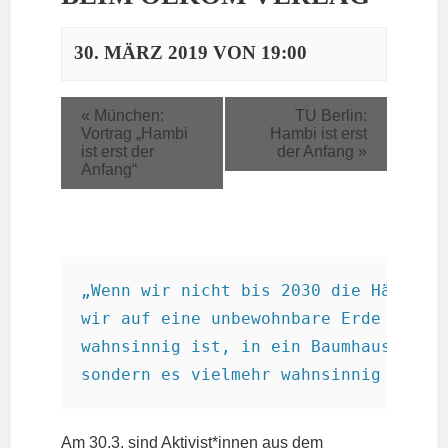
30. MÄRZ 2019 VON 19:00
«
München:
TU Berlin:
Vortrag „Hambi
Hambi ist erst
ist erst der
der Anfang
»
Anfang“
„Wenn wir nicht bis 2030 die Hälfte u
wir auf eine unbewohnbare Erde zu. Da
wahnsinnig ist, in ein Baumhaus auf f
Am 30.3. sind Aktivist*innen aus dem