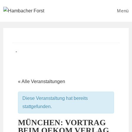
Zum
Inhalt
Menü
springen
Beitrag
Beitrags-
veröffentlicht:
Kategorie:
« Alle Veranstaltungen
Diese Veranstaltung hat bereits
stattgefunden.
MÜNCHEN: VORTRAG
BEIM OEKOM VERLAG