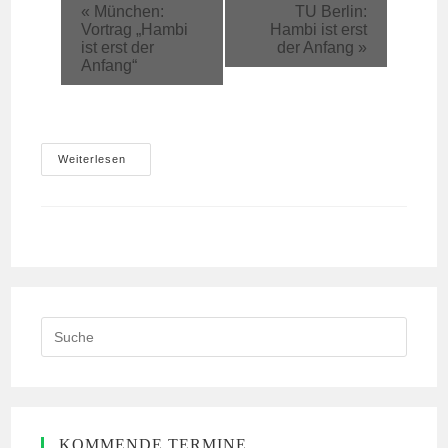
«
München:
TU Berlin:
Vortrag „Hambi
Hambi ist erst
ist erst der
der Anfang
»
Anfang“
München:
Weiterlesen
Vortrag
Beim
Oekom
Verlag
Search
this
website
KOMMENDE TERMINE