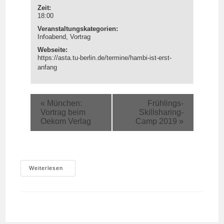
Zeit:
18:00
Veranstaltungskategorien:
Infoabend
,
Vortrag
Webseite:
https://asta.tu-berlin.de/termine/hambi-ist-erst-
anfang
«
München:
Frühlings-
Vortrag beim
Skillsharing-
Oekom Verlag
Camp 2019
»
TU
Weiterlesen
Berlin:
Hambi
Ist
Erst
Der
Anfang