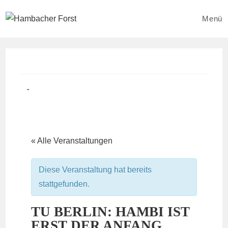
Zum
Inhalt
Menü
springen
Beitrag
Beitrags-
veröffentlicht:
Kategorie:
« Alle Veranstaltungen
Diese Veranstaltung hat bereits
stattgefunden.
TU BERLIN: HAMBI IST
ERST DER ANFANG