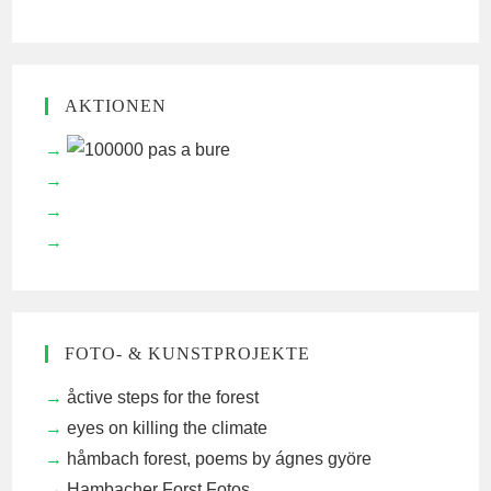
AKTIONEN
FOTO- & KUNSTPROJEKTE
åctive steps for the forest
eyes on killing the climate
håmbach forest, poems by ágnes györe
Hambacher Forst Fotos