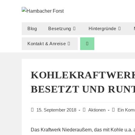
Zum
Inhalt
springen
Blog
Besetzung
Hintergründe
Kontakt & Anreise
KOHLEKRAFTWERK 
ESETZT UND RUNT
Beitrag
Beitrags-
Beitrags-
15. September 2018
Aktionen
Ein Kom
veröffentlicht:
Kategorie:
Kommentar
Das Kraftwerk Niederaußem, das mit Kohle u.a.