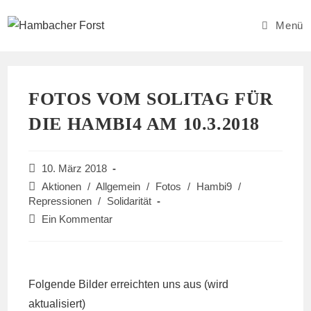
Zum
Inhalt
Menü
springen
FOTOS VOM SOLITAG FÜR
DIE HAMBI4 AM 10.3.2018
Beitrag
10. März 2018
veröffentlicht:
Beitrags-
Aktionen
/
Allgemein
/
Fotos
/
Hambi9
/
Kategorie:
Repressionen
/
Solidarität
Beitrags-
Ein Kommentar
Kommentare:
Folgende Bilder erreichten uns aus (wird
aktualisiert)