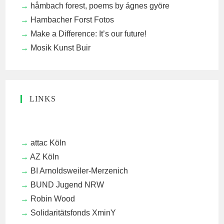
håmbach forest, poems by ágnes györe
Hambacher Forst Fotos
Make a Difference: It’s our future!
Mosik Kunst Buir
LINKS
attac Köln
AZ Köln
BI Arnoldsweiler-Merzenich
BUND Jugend NRW
Robin Wood
Solidaritätsfonds XminY