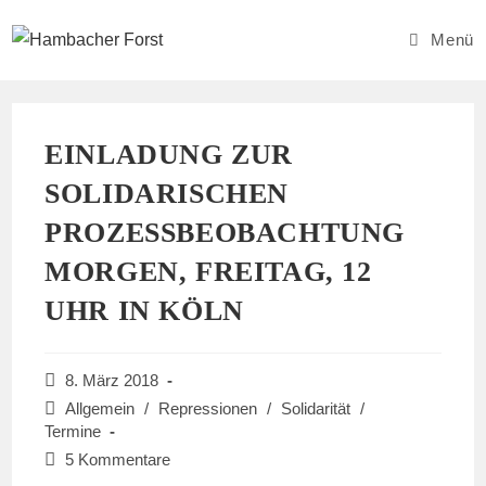
Zum
Inhalt
Menü
springen
EINLADUNG ZUR
SOLIDARISCHEN
PROZESSBEOBACHTUNG
MORGEN, FREITAG, 12
UHR IN KÖLN
Beitrag
8. März 2018
veröffentlicht:
Beitrags-
Allgemein
/
Repressionen
/
Solidarität
/
Kategorie:
Termine
Beitrags-
5 Kommentare
Kommentare: