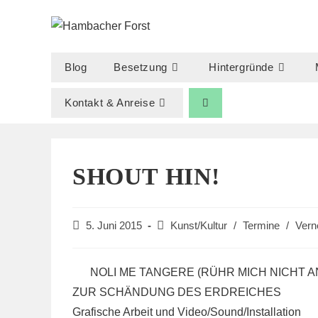
Zum
Inhalt
springen
Blog
Besetzung
Hintergründe
Kontakt & Anreise
SHOUT HIN!
Beitrag
Beitrags-
5. Juni 2015
Kunst/Kultur
/
Termine
/
Vern
veröffentlicht:
Kategorie:
NOLI ME TANGERE (RÜHR MICH NICHT A
ZUR SCHÄNDUNG DES ERDREICHES
Grafische Arbeit und Video/Sound/Installation