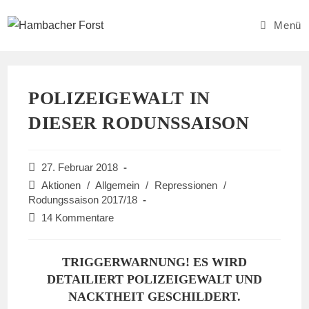
Zum
Inhalt
Menü
springen
POLIZEIGEWALT IN
DIESER RODUNSSAISON
Beitrag
27. Februar 2018
veröffentlicht:
Beitrags-
Aktionen
/
Allgemein
/
Repressionen
/
Kategorie:
Rodungssaison 2017/18
Beitrags-
14 Kommentare
Kommentare:
TRIGGERWARNUNG! ES WIRD
DETAILIERT POLIZEIGEWALT UND
NACKTHEIT GESCHILDERT.