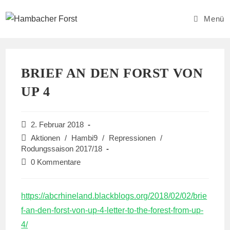
Zum
Inhalt
Menü
springen
BRIEF AN DEN FORST VON
UP 4
Beitrag
2. Februar 2018
veröffentlicht:
Beitrags-
Aktionen
/
Hambi9
/
Repressionen
/
Kategorie:
Rodungssaison 2017/18
Beitrags-
0 Kommentare
Kommentare:
https://abcrhineland.blackblogs.org/2018/02/02/brie
f-an-den-forst-von-up-4-letter-to-the-forest-from-up-
4/