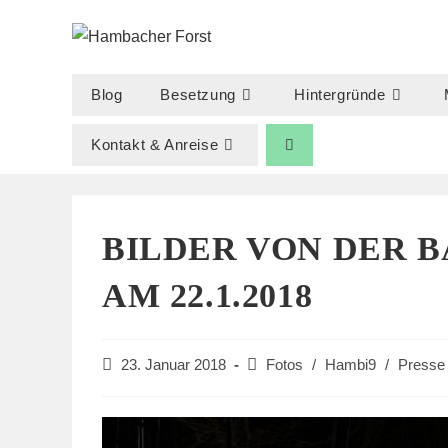
Zum
Inhalt
springen
Blog
Besetzung
Hintergründe
Kontakt & Anreise
BILDER VON DER
AM 22.1.2018
Beitrag
Beitrags-
23. Januar 2018
Fotos
/
Hambi9
/
Presse
veröffentlicht:
Kategorie: