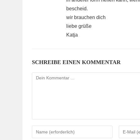
bescheid.
wir brauchen dich
liebe grüße
Katja
SCHREIBE EINEN KOMMENTAR
Kommentieren
Gib
Gib
deinen
deine