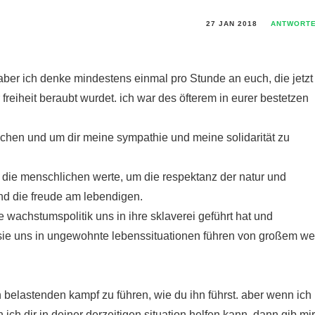
27 JAN 2018
ANTWORT
 aber ich denke mindestens einmal pro Stunde an euch, die jetzt
reiheit beraubt wurdet. ich war des öfterem in eurer bestetzen
machen und um dir meine sympathie und meine solidarität zu
d die menschlichen werte, um die respektanz der natur und
und die freude am lebendigen.
e wachstumspolitik uns in ihre sklaverei geführt hat und
ie uns in ungewohnte lebenssituationen führen von großem we
h belastenden kampf zu führen, wie du ihn führst. aber wenn ich
ich dir in deiner derzeitigen situation helfen kann, dann gib mir