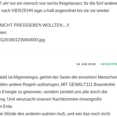
 uhr nur ein mensch von sechs freigelassen: für die fünf ander
ns nach VIERZEHN tage u-haft angeordnet bis sie sie wieder
 NICHT PREISGEBEN WOLLTEN…!!
ren:
/IMG20180123WA0000.jpg
24 JAN 2018
ANTWORT
Wald ist Allgemeingut, gehört der Seele der einzelnen Menschen
allen andere Regeln aufzwingen, MIT GEWALT111 Braunkohle
um Energie zu gewinnen, sondern zerstört uns alle durch die
ung. Und verursacht unseren Nachkommen riesengroße
n Erde.
die Würde des anderen wahren muß, und wer das noch nicht