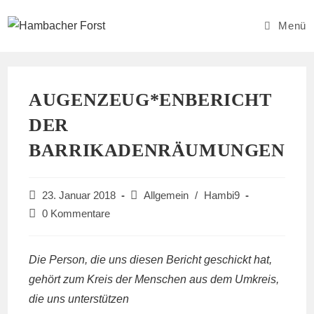
Zum
Inhalt
Menü
springen
AUGENZEUG*ENBERICHT
DER
BARRIKADENRÄUMUNGEN
Beitrag
Beitrags-
23. Januar 2018
Allgemein
/
Hambi9
veröffentlicht:
Kategorie:
Beitrags-
0 Kommentare
Kommentare:
Die Person, die uns diesen Bericht geschickt hat,
gehört zum Kreis der Menschen aus dem Umkreis,
die uns unterstützen