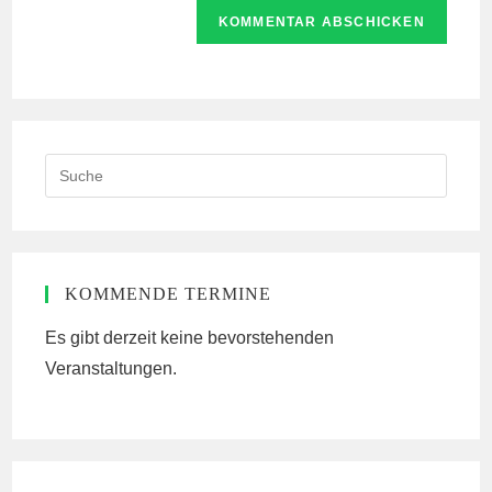
Website-
ein
zum
URL
Kommentieren
ein
ein
(optional)
Search
this
website
KOMMENDE TERMINE
Es gibt derzeit keine bevorstehenden
Veranstaltungen.