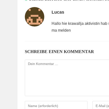
Lucas
Hallo hie krawallja aktivistin h
ma melden
SCHREIBE EINEN KOMMENTAR
Kommentieren
Gib
Gib