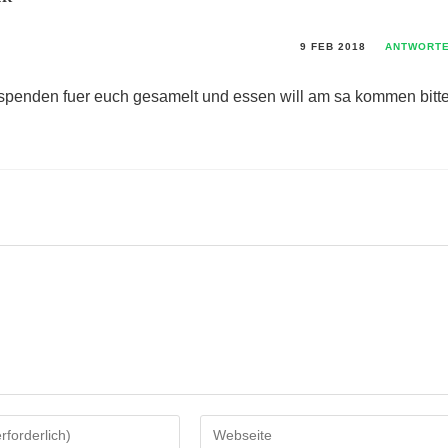
9 FEB 2018
ANTWORT
ab spenden fuer euch gesamelt und essen will am sa kommen bitt
Gib