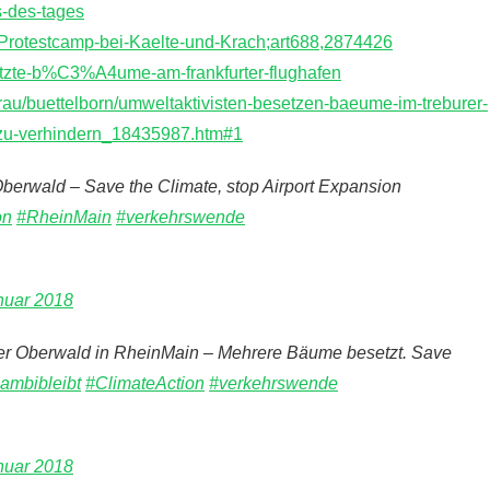
s-des-tages
u/Protestcamp-bei-Kaelte-und-Krach;art688,2874426
etzte-b%C3%A4ume-am-frankfurter-flughafen
erau/buettelborn/umweltaktivisten-besetzen-baeume-im-treburer-
-zu-verhindern_18435987.htm#1
berwald – Save the Climate, stop Airport Expansion
on
#RheinMain
#verkehrswende
nuar 2018
er Oberwald in RheinMain – Mehrere Bäume besetzt. Save
ambibleibt
#ClimateAction
#verkehrswende
nuar 2018