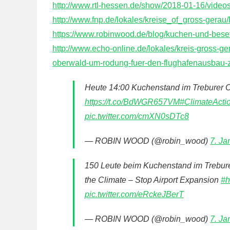
http://www.rtl-hessen.de/show/2018-01-16/video
http://www.fnp.de/lokales/kreise_of_gross-gera
https://www.robinwood.de/blog/kuchen-und-bes
http://www.echo-online.de/lokales/kreis-gross-g
oberwald-um-rodung-fuer-den-flughafenausbau
Heute 14:00 Kuchenstand im Treburer O
https://t.co/BdWGR657VM
#ClimateActi
pic.twitter.com/cmXN0sDTc8
— ROBIN WOOD (@robin_wood)
7. Ja
150 Leute beim Kuchenstand im Trebur
the Climate – Stop Airport Expansion
#h
pic.twitter.com/eRckeJBerT
— ROBIN WOOD (@robin_wood)
7. Ja