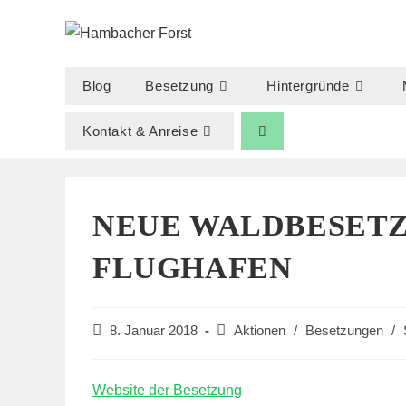
Zum
Inhalt
springen
Blog
Besetzung
Hintergründe
Kontakt & Anreise
NEUE WALDBESET
FLUGHAFEN
Beitrag
Beitrags-
8. Januar 2018
Aktionen
/
Besetzungen
/
veröffentlicht:
Kategorie:
Website der Besetzung