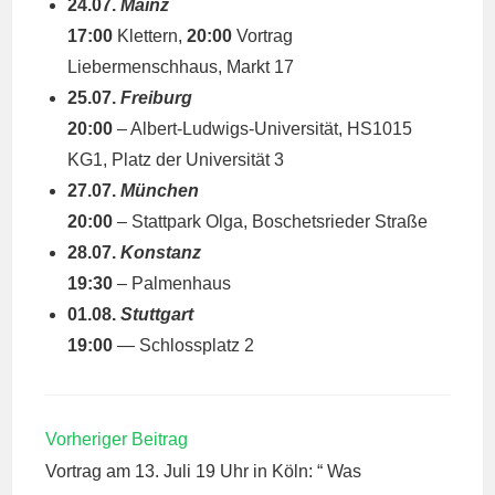
24.07.
Mainz
17:00
Klettern,
20:00
Vortrag
Liebermenschhaus, Markt 17
25.07.
Freiburg
20:00
– Albert-Ludwigs-Universität, HS1015
KG1, Platz der Universität 3
27.07.
München
20:00
– Stattpark Olga, Boschetsrieder Straße
28.07.
Konstanz
19:30
– Palmenhaus
01.08.
Stuttgart
19:00
— Schlossplatz 2
WEITERE
Vorheriger Beitrag
ARTIKEL
Vortrag am 13. Juli 19 Uhr in Köln: “ Was
ANSEHEN