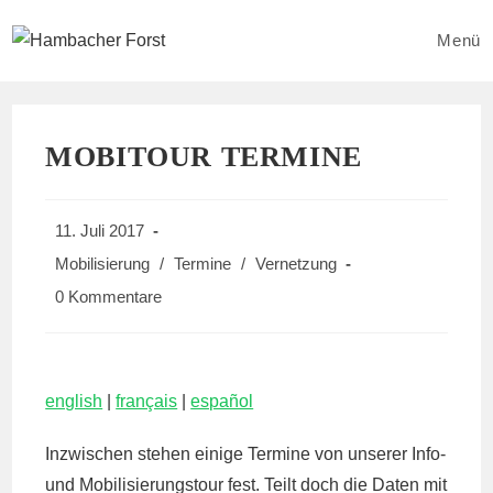
Zum
Inhalt
Menü
springen
MOBITOUR TERMINE
Beitrag
11. Juli 2017
veröffentlicht:
Beitrags-
Mobilisierung
/
Termine
/
Vernetzung
Kategorie:
Beitrags-
0 Kommentare
Kommentare:
english
|
français
|
español
Inzwischen stehen einige Termine von unserer Info-
und Mobilisierungstour fest. Teilt doch die Daten mit