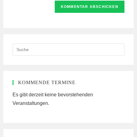
Website-
ein
zum
URL
Kommentieren
ein
ein
(optional)
Search
this
website
KOMMENDE TERMINE
Es gibt derzeit keine bevorstehenden
Veranstaltungen.