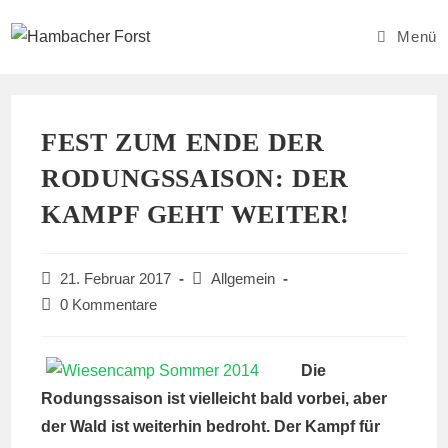
Zum
Inhalt
Menü
springen
FEST ZUM ENDE DER
RODUNGSSAISON: DER
KAMPF GEHT WEITER!
Beitrag
Beitrags-
21. Februar 2017
Allgemein
veröffentlicht:
Kategorie:
Beitrags-
0 Kommentare
Kommentare:
Die
Rodungssaison ist vielleicht bald vorbei, aber
der Wald ist weiterhin bedroht. Der Kampf für