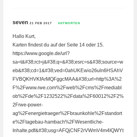
seven
21 FEB 2017
ANTWORTEN
Hallo Kurt,
Karten findest du auf der Seite 14 oder 15.
https://www.google.de/url?
sa=t&#38;rct=j&#38;q=&#38;esrc=s&#38;source=w
eb&#38;cd=1&#38;ved=0ahUKEwio26uln6HSAhV
FVBQKHVKfArMQFggcMAA&#38;url=http%3A%2
F%2Fwww.rwe.com%2Fweb%2Fcms%2Fmediabl
ob%2Fde%2F1232522%2Fdata%2F60012%2F2%
2Frwe-power-
ag%2Fenergietraeger%2Fbraunkohle%2Fstandort
e%2Ftagebau-hambach%2FWesentliche-
Inhalte.pdf&#38;usg=AFQjCNF2rVWmV4m4IQWYt