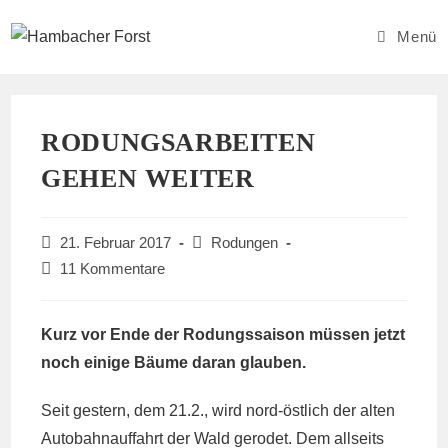
Zum
Inhalt
Menü
springen
RODUNGSARBEITEN
GEHEN WEITER
Beitrag
Beitrags-
21. Februar 2017
Rodungen
veröffentlicht:
Kategorie:
Beitrags-
11 Kommentare
Kommentare:
Kurz vor Ende der Rodungssaison müssen jetzt
noch einige Bäume daran glauben.
Seit gestern, dem 21.2., wird nord-östlich der alten
Autobahnauffahrt der Wald gerodet. Dem allseits