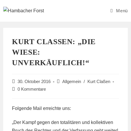
Zum
Inhalt
Menü
springen
KURT CLASSEN: „DIE W
IESE:
UNVERKÄUFLICH!“
Beitrag
Beitrags-
30. Oktober 2016
Allgemein
/
Kurt Claßen
veröffentlicht:
Kategorie:
Beitrags-
0 Kommentare
Kommentare:
Folgende Mail erreichte uns:
„Der Kampf gegen den totalitären und kollektiven
Bruch des Rechtes und der Verfassung geht weiter!