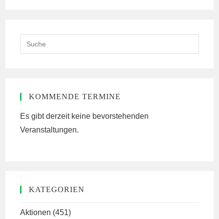
(optional)
Search
this
website
KOMMENDE TERMINE
Es gibt derzeit keine bevorstehenden
Veranstaltungen.
KATEGORIEN
Aktionen
(451)