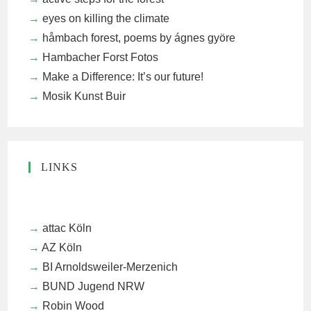
eyes on killing the climate
håmbach forest, poems by ágnes györe
Hambacher Forst Fotos
Make a Difference: It’s our future!
Mosik Kunst Buir
LINKS
attac Köln
AZ Köln
BI Arnoldsweiler-Merzenich
BUND Jugend NRW
Robin Wood