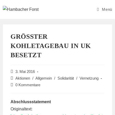
Zum
Inhalt
Menü
springen
GRÖSSTER K
OHLETAGEBAU IN UK B
ESETZT
Beitrag
3. Mai 2016
veröffentlicht:
Beitrags-
Aktionen
/
Allgemein
/
Solidarität
/
Vernetzung
Kategorie:
Beitrags-
0 Kommentare
Kommentare:
Abschlussstatement
Originaltext: