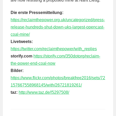
are now resisting a proposed mine at Nant Llesg.
Die erste Pressemitteilung:
https://reclaimthepower.org.uk/uncategorized/press-
release-hundreds-shut-down-uks-largest-opencast-
coal-mine/
Livetweets:
https://twitter.com/reclaimthepower/with_replies
storify.com
https://storify.com/350dotorg/reclaim-
the-power-end-coal-now
Bilder:
https://www.flickr.com/photos/breakfree2016/sets/72
157667558968145/with/26721819261/
taz:
http://www.taz.de/!5297508/