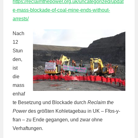
https://reclaimthepower.org.uk/uncategorized/updat
e-mass-blockade-of-coal-mine-ends-without-
arrests/
Nach
12
Stun
den,
ist
die
mass
enhaf
te Besetzung und Blockade durch
Reclaim the
Power
des größten Kohletagebau in UK – Ffos-y-
fran – zu Ende gegangen, und zwar ohne
Verhaftungen.