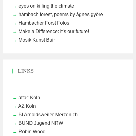
eyes on killing the climate
håmbach forest, poems by ágnes györe
Hambacher Forst Fotos
Make a Difference: It’s our future!
Mosik Kunst Buir
LINKS
attac Köln
AZ Köln
BI Arnoldsweiler-Merzenich
BUND Jugend NRW
Robin Wood