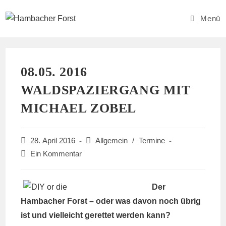
Zum
Inhalt
Menü
springen
08.05. 2016
WALDSPAZIERGANG MIT
MICHAEL ZOBEL
Beitrag
Beitrags-
28. April 2016
Allgemein
/
Termine
veröffentlicht:
Kategorie:
Beitrags-
Ein Kommentar
Kommentare:
Der
Hambacher Forst – oder was davon noch übrig
ist und vielleicht gerettet werden kann?