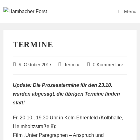
Zum
Inhalt
Menü
springen
TERMINE
Beitrag
Beitrags-
Beitrags-
9. Oktober 2017
Termine
0 Kommentare
veröffentlicht:
Kategorie:
Kommentare:
Update: Die Prozesstermine für den 23.10.
wurden abgesagt, die übrigen Termine finden
statt!
Fr, 20.10., 19.30 Uhr in Köln-Ehrenfeld (Kolbhalle,
Helmholtzstraße 8):
Film „Unter Paragraphen – Anspruch und