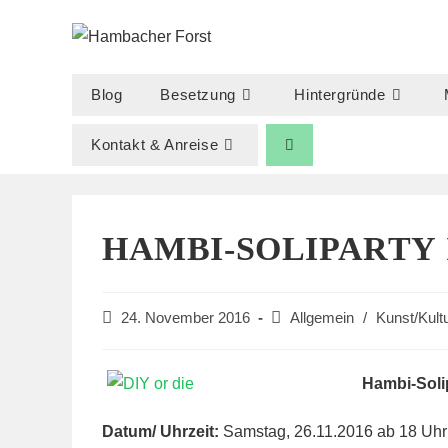
Zum
Inhalt
springen
Blog
Besetzung
Hintergründe
Kontakt & Anreise
HAMBI-SOLIPARTY 
Beitrag
Beitrags-
24. November 2016
Allgemein
/
Kunst/Kult
veröffentlicht:
Kategorie:
Hambi-Soli
Datum/ Uhrzeit:
Samstag, 26.11.2016 ab 18 Uhr