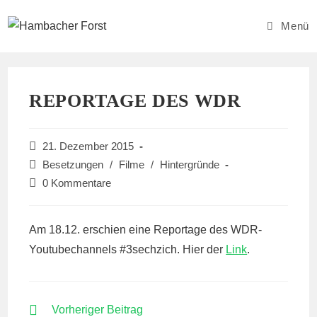
Zum
Inhalt
Menü
springen
REPORTAGE DES WDR
Beitrag
21. Dezember 2015
veröffentlicht:
Beitrags-
Besetzungen
/
Filme
/
Hintergründe
Kategorie:
Beitrags-
0 Kommentare
Kommentare:
Am 18.12. erschien eine Reportage des WDR-
Youtubechannels #3sechzich. Hier der
Link
.
WEITERE
Vorheriger Beitrag