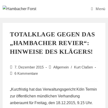
Zum
Inhalt
Menü
springen
TOTALKLAGE GEGEN DAS
„HAMBACHER REVIER“:
HINWEISE DES KLÄGERS!
Beitrag
Beitrags-
7. Dezember 2015
Allgemein
/
Kurt Claßen
veröffentlicht:
Kategorie:
Beitrags-
6 Kommentare
Kommentare:
„Kurzfristig hat das Verwaltungsgericht Köln Termin
zur öffentlichen mündlichen Verhandlung
anberaumt für Freitag, den 18.12.2015, 9.15 Uhr.