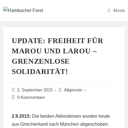
Zum
Inhalt
Menü
springen
UPDATE: FREIHEIT FÜR
MAROU UND LAROU –
GRENZENLOSE
SOLIDARITÄT!
Beitrag
Beitrags-
2. September 2015
Allgemein
veröffentlicht:
Kategorie:
Beitrags-
0 Kommentare
Kommentare:
2.9.2015:
Die beiden Aktivistinnen wurden heute
aus Griechenland nach München abgeschoben.