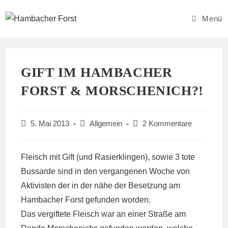
Zum
Inhalt
Menü
springen
GIFT IM HAMBACHER
FORST & MORSCHENICH?!
Beitrag
Beitrags-
Beitrags-
5. Mai 2013
Allgemein
2 Kommentare
veröffentlicht:
Kategorie:
Kommentare:
Fleisch mit Gift (und Rasierklingen), sowie 3 tote
Bussarde sind in den vergangenen Woche von
Aktivisten der in der nähe der Besetzung am
Hambacher Forst gefunden worden.
Das vergiftete Fleisch war an einer Straße am