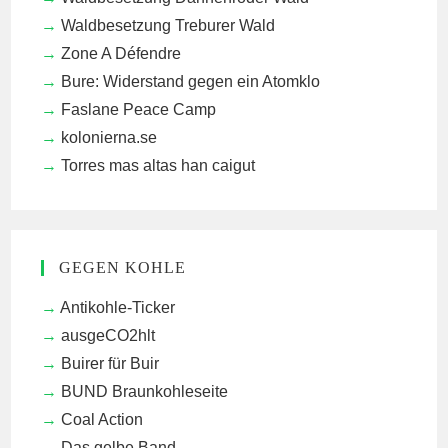
Waldbesetzung Treburer Wald
Zone A Défendre
Bure: Widerstand gegen ein Atomklo
Faslane Peace Camp
kolonierna.se
Torres mas altas han caigut
GEGEN KOHLE
Antikohle-Ticker
ausgeCO2hlt
Buirer für Buir
BUND Braunkohleseite
Coal Action
Das gelbe Band