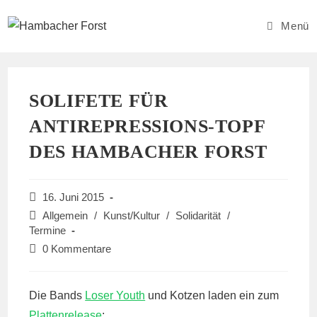
Zum
Inhalt
Menü
springen
SOLIFETE FÜR
ANTIREPRESSIONS-TOPF
DES HAMBACHER FORST
Beitrag
16. Juni 2015
veröffentlicht:
Beitrags-
Allgemein
/
Kunst/Kultur
/
Solidarität
/
Kategorie:
Termine
Beitrags-
0 Kommentare
Kommentare:
Die Bands
Loser Youth
und Kotzen laden ein zum
Plattenrelease
: