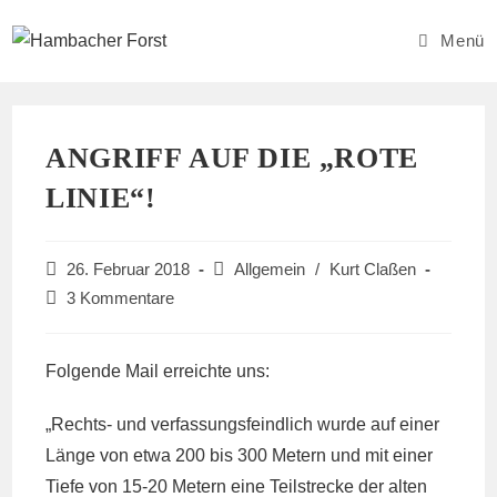
Zum
Inhalt
Menü
springen
ANGRIFF AUF DIE „ROTE
LINIE“!
Beitrag
Beitrags-
26. Februar 2018
Allgemein
/
Kurt Claßen
veröffentlicht:
Kategorie:
Beitrags-
3 Kommentare
Kommentare:
Folgende Mail erreichte uns:
„Rechts- und verfassungsfeindlich wurde auf einer
Länge von etwa 200 bis 300 Metern und mit einer
Tiefe von 15-20 Metern eine Teilstrecke der alten