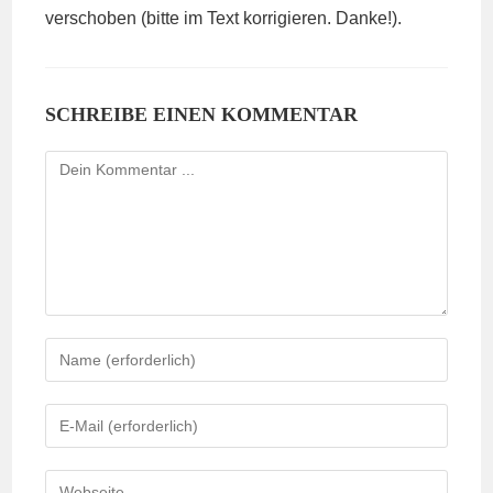
verschoben (bitte im Text korrigieren. Danke!).
SCHREIBE EINEN KOMMENTAR
Kommentieren
Gib
deinen
Namen
Gib
oder
deine
Benutzernamen
E-
Gib
zum