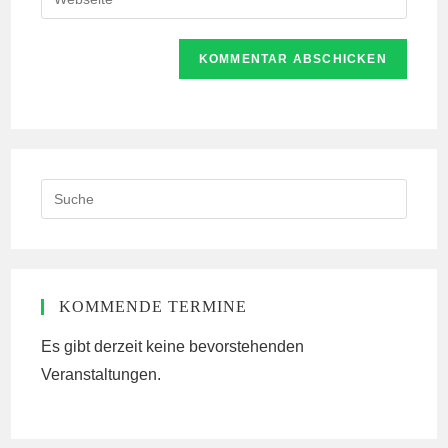
Mail-
deine
Kommentieren
Adresse
Website-
ein
zum
URL
Kommentieren
ein
ein
(optional)
Search
this
website
KOMMENDE TERMINE
Es gibt derzeit keine bevorstehenden
Veranstaltungen.