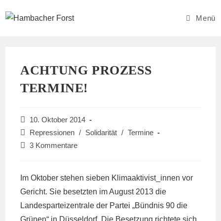
Zum
Inhalt
Menü
springen
ACHTUNG PROZESS
TERMINE!
Beitrag
10. Oktober 2014
veröffentlicht:
Beitrags-
Repressionen
/
Solidarität
/
Termine
Kategorie:
Beitrags-
3 Kommentare
Kommentare:
Im Oktober stehen sieben Klimaaktivist_innen vor
Gericht. Sie besetzten im August 2013 die
Landesparteizentrale der Partei „Bündnis 90 die
Grünen“ in Düsseldorf. Die Besetzung richtete sich