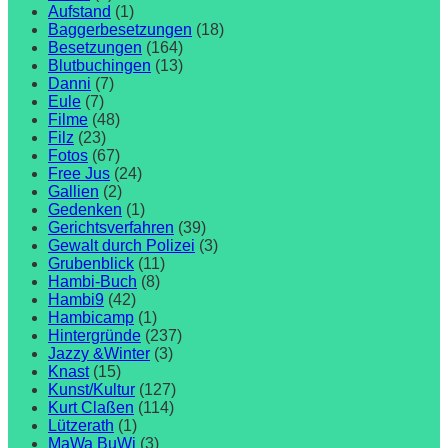
Aufstand
(1)
Baggerbesetzungen
(18)
Besetzungen
(164)
Blutbuchingen
(13)
Danni
(7)
Eule
(7)
Filme
(48)
Filz
(23)
Fotos
(67)
Free Jus
(24)
Gallien
(2)
Gedenken
(1)
Gerichtsverfahren
(39)
Gewalt durch Polizei
(3)
Grubenblick
(11)
Hambi-Buch
(8)
Hambi9
(42)
Hambicamp
(1)
Hintergründe
(237)
Jazzy &Winter
(3)
Knast
(15)
Kunst/Kultur
(127)
Kurt Claßen
(114)
Lützerath
(1)
MaWa BuWi
(3)