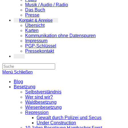
Musik / Audio / Radio
Das Buch
Presse
Kontakt & Anreise
Übersicht
Karten
Kommunikation ohne Datenspuren
Impressum
PGP-Schlüssel
Pressekontakt
Search
this
Menü
Schließen
website
Blog
Besetzung
Selbstverständnis
Wer sind wir?
Waldbesetzung
Wiesenbesetzung
Repression
Gewalt durch Polizei und Secus
Under Construction
10 Jahre Besetzung Hambacher Forst