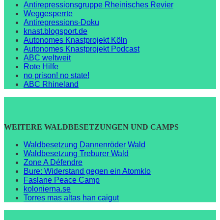
Antirepressionsgruppe Rheinisches Revier
Weggesperrte
Antirepressions-Doku
knast.blogsport.de
Autonomes Knastprojekt Köln
Autonomes Knastprojekt Podcast
ABC weltweit
Rote Hilfe
no prison! no state!
ABC Rhineland
WEITERE WALDBESETZUNGEN UND CAMPS
Waldbesetzung Dannenröder Wald
Waldbesetzung Treburer Wald
Zone A Défendre
Bure: Widerstand gegen ein Atomklo
Faslane Peace Camp
kolonierna.se
Torres mas altas han caigut