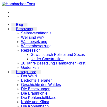
Zum
Inhalt
springen
Blog
Besetzung
Selbstverständnis
Wer sind wir?
Waldbesetzung
Wiesenbesetzung
Repression
Gewalt durch Polizei und Secus
Under Construction
10 Jahre Besetzung Hambacher Forst
Gedenken
Hintergründe
Der Wald
Bedrohte Tierarten
Geschichte des Waldes
Die Besetzungen
Die Braunkohle
Die Kohlenstoffblase
Kohle und Klima
Die Kohlenbahn