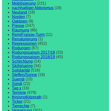
Mobilisierung
(231)
nachhaltiger Aktivismus
(18)
Neuland
(18)
Norden
(7)
Oaktown
(9)
Presse
(247)
Räumung
(86)
RemiFraisse-Turm
(11)
Renaturierung
(1)
Repressionen
(452)
Rodungen
(67)
Rodungssaison 2017/18
(33)
Rodungssaison 2018/19
(45)
Schlichtung
(14)
Skillsharing
(34)
Solidarität
(518)
Steffen/Sonne
(19)
Suendi
(10)
Sündi
(22)
Tag x
(16)
Termine
(479)
thisisnotlützerath
(1)
Ticker
(21)
Tierrechte
(7)
Vernetzung
(201)