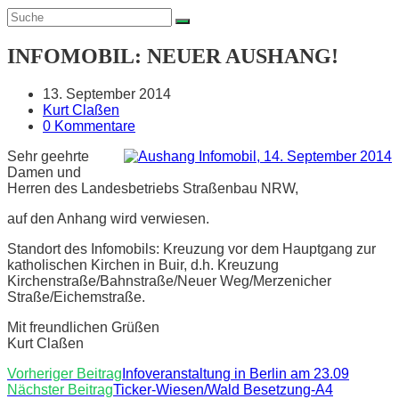
INFOMOBIL: NEUER AUSHANG!
Beitrag
13. September 2014
veröffentlicht:
Beitrags-
Kurt Claßen
Kategorie:
Beitrags-
0 Kommentare
Kommentare:
Sehr geehrte
Damen und
Herren des Landesbetriebs Straßenbau NRW,
auf den Anhang wird verwiesen.
Standort des Infomobils: Kreuzung vor dem Hauptgang zur
katholischen Kirchen in Buir, d.h. Kreuzung
Kirchenstraße/Bahnstraße/Neuer Weg/Merzenicher
Straße/Eichemstraße.
Mit freundlichen Grüßen
Kurt Claßen
WEITERE
Vorheriger Beitrag
Infoveranstaltung in Berlin am 23.09
Nächster Beitrag
Ticker-Wiesen/Wald Besetzung-A4