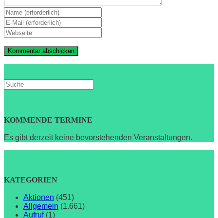
Gib
deinen
Gib
Namen
deine
Gib
oder
E-
deine
Benutzernamen
Mail-
Website-
zum
Adresse
URL
Kommentieren
zum
ein
ein
Kommentieren
(optional)
ein
Search
this
website
KOMMENDE TERMINE
Es gibt derzeit keine bevorstehenden Veranstaltungen.
KATEGORIEN
Aktionen
(451)
Allgemein
(1.661)
Aufruf
(1)